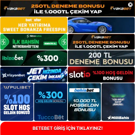
×
BETEBET GİRİŞ İÇİN TIKLAYINIZ!