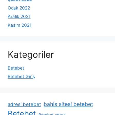
Ocak 2022
Aralık 2021
Kasım 2021
Kategoriler
Betebet
Betebet Giriş
bahis sitesi betebet
adresi betebet
Betebet
Betebet adres