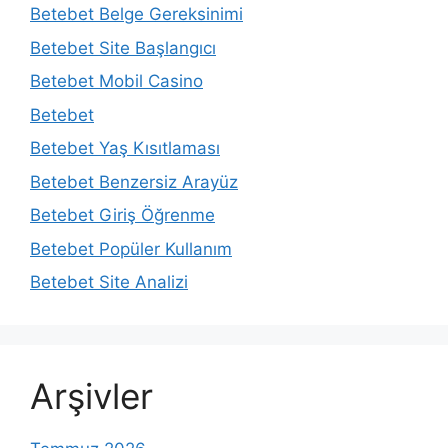
Betebet Belge Gereksinimi
Betebet Site Başlangıcı
Betebet Mobil Casino
Betebet
Betebet Yaş Kısıtlaması
Betebet Benzersiz Arayüz
Betebet Giriş Öğrenme
Betebet Popüler Kullanım
Betebet Site Analizi
Arşivler