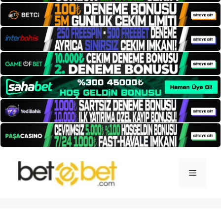
İçeriğe
atla
Menü