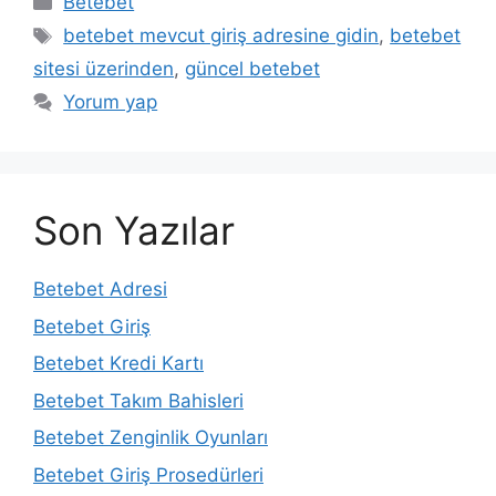
Betebet
Etiketler
betebet mevcut giriş adresine gidin
,
betebet
sitesi üzerinden
,
güncel betebet
Yorum yap
Son Yazılar
Betebet Adresi
Betebet Giriş
Betebet Kredi Kartı
Betebet Takım Bahisleri
Betebet Zenginlik Oyunları
Betebet Giriş Prosedürleri