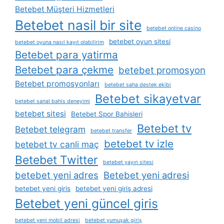
Betebet Müşteri Hizmetleri
Betebet nasil bir site
betebet online casino
betebet oyun sitesi
betebet oyuna nasıl kayıt olabilirim
Betebet para yatirma
Betebet para çekme
betebet promosyon
Betebet promosyonları
betebet saha destek ekibi
Betebet sikayetvar
betebet sanal bahis deneyimi
betebet sitesi
Betebet Spor Bahisleri
Betebet tv
Betebet telegram
betebet transfer
betebet tv izle
betebet tv canli maç
Betebet Twitter
betebet yayın sitesi
betebet yeni adres
Betebet yeni adresi
betebet yeni giris
betebet yeni giriş adresi
Betebet yeni güncel giris
betebet yeni mobil adresi
betebet yumuşak giriş