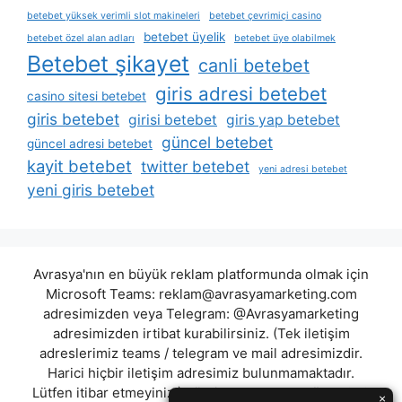
betebet yüksek verimli slot makineleri
betebet çevrimiçi casino
betebet üyelik
betebet özel alan adları
betebet üye olabilmek
Betebet şikayet
canli betebet
giris adresi betebet
casino sitesi betebet
giris betebet
girisi betebet
giris yap betebet
güncel betebet
güncel adresi betebet
kayit betebet
twitter betebet
yeni adresi betebet
yeni giris betebet
Avrasya'nın en büyük reklam platformunda olmak için
Microsoft Teams:
reklam@avrasyamarketing.com
adresimizden veya Telegram: @Avrasyamarketing
adresimizden irtibat kurabilirsiniz. (Tek iletişim
adreslerimiz teams / telegram ve mail adresimizdir.
Harici hiçbir iletişim adresimiz bulunmamaktadır.
Lütfen itibar etmeyiniz.) Türkiye yasalarına göre 7258