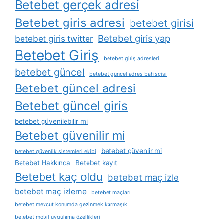
Betebet gerçek adresi
Betebet giris adresi
betebet girisi
Betebet giris yap
betebet giris twitter
Betebet Giriş
betebet giriş adresleri
betebet güncel
betebet güncel adres bahisçisi
Betebet güncel adresi
Betebet güncel giris
betebet güvenilebilir mi
Betebet güvenilir mi
betebet güvenlir mi
betebet güvenlik sistemleri ekibi
Betebet Hakkında
Betebet kayıt
Betebet kaç oldu
betebet maç izle
betebet maç izleme
betebet maçları
betebet mevcut konumda gezinmek karmaşık
betebet mobil uygulama özellikleri