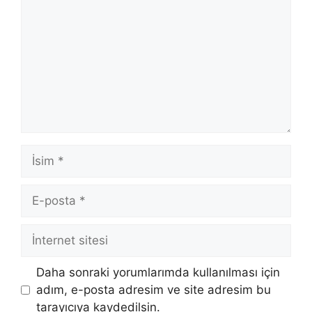
İsim
E-
posta
İnternet
sitesi
Daha sonraki yorumlarımda kullanılması için
adım, e-posta adresim ve site adresim bu
tarayıcıya kaydedilsin.