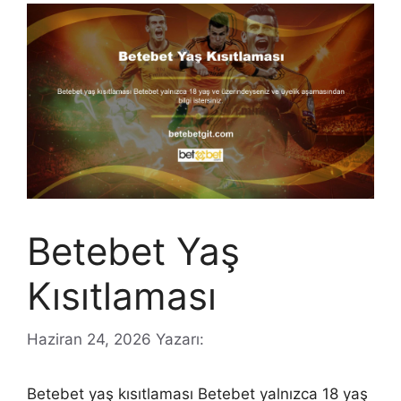
Betebet Yaş
Kısıtlaması
Haziran 24, 2026
Yazarı:
Betebet yaş kısıtlaması Betebet yalnızca 18 yaş