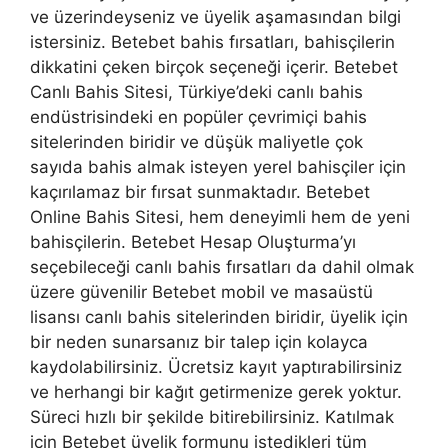
ve üzerindeyseniz ve üyelik aşamasından bilgi
istersiniz. Betebet bahis fırsatları, bahisçilerin
dikkatini çeken birçok seçeneği içerir. Betebet
Canlı Bahis Sitesi, Türkiye’deki canlı bahis
endüstrisindeki en popüler çevrimiçi bahis
sitelerinden biridir ve düşük maliyetle çok
sayıda bahis almak isteyen yerel bahisçiler için
kaçırılamaz bir fırsat sunmaktadır. Betebet
Online Bahis Sitesi, hem deneyimli hem de yeni
bahisçilerin. Betebet Hesap Oluşturma’yı
seçebileceği canlı bahis fırsatları da dahil olmak
üzere güvenilir Betebet mobil ve masaüstü
lisansı canlı bahis sitelerinden biridir, üyelik için
bir neden sunarsanız bir talep için kolayca
kaydolabilirsiniz. Ücretsiz kayıt yaptırabilirsiniz
ve herhangi bir kağıt getirmenize gerek yoktur.
Süreci hızlı bir şekilde bitirebilirsiniz. Katılmak
için Betebet üyelik formunu istedikleri tüm