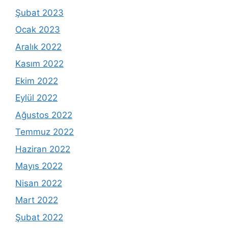
Şubat 2023
Ocak 2023
Aralık 2022
Kasım 2022
Ekim 2022
Eylül 2022
Ağustos 2022
Temmuz 2022
Haziran 2022
Mayıs 2022
Nisan 2022
Mart 2022
Şubat 2022