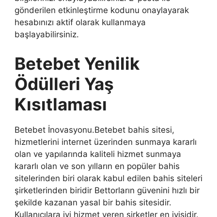
gönderilen etkinleştirme kodunu onaylayarak
hesabınızı aktif olarak kullanmaya
başlayabilirsiniz.
Betebet Yenilik
Ödülleri Yaş
Kısıtlaması
Betebet İnovasyonu.Betebet bahis sitesi,
hizmetlerini internet üzerinden sunmaya kararlı
olan ve yapılarında kaliteli hizmet sunmaya
kararlı olan ve son yılların en popüler bahis
sitelerinden biri olarak kabul edilen bahis siteleri
şirketlerinden biridir Bettorların güvenini hızlı bir
şekilde kazanan yasal bir bahis sitesidir.
Kullanıcılara iyi hizmet veren şirketler en iyisidir.