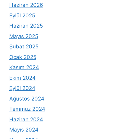
Haziran 2026
Eylül 2025
Haziran 2025
Mayıs 2025
Şubat 2025
Ocak 2025
Kasım 2024
Ekim 2024
Eylül 2024
Ağustos 2024
Temmuz 2024
Haziran 2024
Mayıs 2024