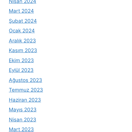
Nisan 2024
Mart 2024
Şubat 2024
Ocak 2024
Aralık 2023
Kasım 2023
Ekim 2023
Eylül 2023
Ağustos 2023
Temmuz 2023
Haziran 2023
Mayıs 2023
Nisan 2023
Mart 2023