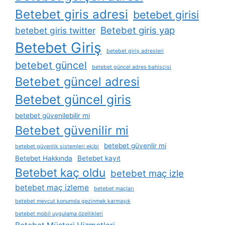
Betebet giris adresi
betebet girisi
Betebet giris yap
betebet giris twitter
Betebet Giriş
betebet giriş adresleri
betebet güncel
betebet güncel adres bahisçisi
Betebet güncel adresi
Betebet güncel giris
betebet güvenilebilir mi
Betebet güvenilir mi
betebet güvenlir mi
betebet güvenlik sistemleri ekibi
Betebet Hakkında
Betebet kayıt
Betebet kaç oldu
betebet maç izle
betebet maç izleme
betebet maçları
betebet mevcut konumda gezinmek karmaşık
betebet mobil uygulama özellikleri