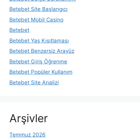
Betebet Site Başlangıcı
Betebet Mobil Casino
Betebet
Betebet Yaş Kısıtlaması
Betebet Benzersiz Arayüz
Betebet Giriş Öğrenme
Betebet Popüler Kullanım
Betebet Site Analizi
Arşivler
Temmuz 2026