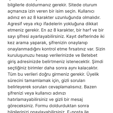
bilgilerle doldurmanız gerekir. Sitede oturum
açmanıza izin veren bir isim seçin. Kullanıcı
adınız en az 8 karakter uzunluğunda olmalıdır.
Agresif veya ırkçı ifadelerin yokluğuna dikkat
etmeniz gerekir. En az 8 karakter, bir harf ve bir
sayı şifresi ayarlayabilirsiniz. Kayıt defterinde iki
kez arama yaparak, şifrenizin onaylanıp
onaylanmadığını kontrol etme fırsatınız var. Sizin
kuruluşunuzu hesap verilerinizde ve Betebet
giriş adresinizde belirtmeniz istenecektir. Şimdi
seçtiğiniz birimler daha sonra aynı kalacaktır.
Tüm bu verileri doğru girmeniz gerekir. Üyelik
sürecini tamamlamak için, gizli soruları
belirleyerek soruları cevaplamalısınız. Bazen
şifrenizi veya kullanıcı adınızı
hatırlamayabilirsiniz ve gizli bir mesaj
göreceksiniz. Formu doldurduktan sonra
bilgilerinizi onaylayabilirsiniz. E-posta ile