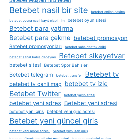
Betebet Müşteri Hizmetleri
Betebet nasil bir site
betebet online casino
betebet oyun sitesi
betebet oyuna nasıl kayıt olabilirim
Betebet para yatirma
Betebet para çekme
betebet promosyon
Betebet promosyonları
betebet saha destek ekibi
Betebet sikayetvar
betebet sanal bahis deneyimi
betebet sitesi
Betebet Spor Bahisleri
Betebet tv
Betebet telegram
betebet transfer
betebet tv izle
betebet tv canli maç
Betebet Twitter
betebet yayın sitesi
betebet yeni adres
Betebet yeni adresi
betebet yeni giris
betebet yeni giriş adresi
Betebet yeni güncel giris
betebet yeni mobil adresi
betebet yumuşak giriş
betebet yüksek verimli slot makineleri
betebet çevrimiçi casino