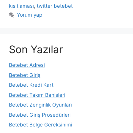
kısıtlaması
,
twitter betebet
Yorum yap
Son Yazılar
Betebet Adresi
Betebet Giriş
Betebet Kredi Kartı
Betebet Takım Bahisleri
Betebet Zenginlik Oyunları
Betebet Giriş Prosedürleri
Betebet Belge Gereksinimi