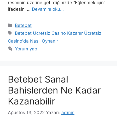
resminin üzerine getirdiğinizde “Eğlenmek için”
ifadesini …
Devamını oku…
Kategoriler
Betebet
Etiketler
Betebet Ücretsiz Casino Kazanır Ücretsiz
Casino'da Nasıl Oynanır
Yorum yap
Betebet Sanal
Bahislerden Ne Kadar
Kazanabilir
Ağustos 13, 2022
Yazarı:
admin