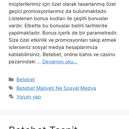
müşterilerimiz için özel olarak tasarlanmış özel
geçici promosyonlarımız da bulunmaktadır.
Listelenen bonus kodları ile çeşitli bonuslar
vardır. Elbette bu bonuslar belirli tarihlerde
yapılmaktadır. Bonus içerik de bir parametredir.
Size özel etkinlik ve promosyonları takip etmek
isterseniz sosyal medya hesaplarımıza
katılabilirsiniz. Betebet, online bahis ve casino
pazarındaki …
Devamını oku…
Kategoriler
Betebet
Etiketler
Betebet Maliyeti Ne Sosyal Medya
Yorum yap