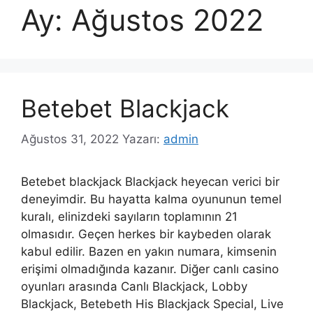
Ay:
Ağustos 2022
Betebet Blackjack
Ağustos 31, 2022
Yazarı:
admin
Betebet blackjack Blackjack heyecan verici bir
deneyimdir. Bu hayatta kalma oyununun temel
kuralı, elinizdeki sayıların toplamının 21
olmasıdır. Geçen herkes bir kaybeden olarak
kabul edilir. Bazen en yakın numara, kimsenin
erişimi olmadığında kazanır. Diğer canlı casino
oyunları arasında Canlı Blackjack, Lobby
Blackjack, Betebeth His Blackjack Special, Live