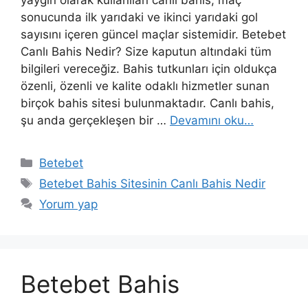
sonucunda ilk yarıdaki ve ikinci yarıdaki gol
sayısını içeren güncel maçlar sistemidir. Betebet
Canlı Bahis Nedir? Size kaputun altındaki tüm
bilgileri vereceğiz. Bahis tutkunları için oldukça
özenli, özenli ve kalite odaklı hizmetler sunan
birçok bahis sitesi bulunmaktadır. Canlı bahis,
şu anda gerçekleşen bir …
Devamını oku…
Kategoriler
Betebet
Etiketler
Betebet Bahis Sitesinin Canlı Bahis Nedir
Yorum yap
Betebet Bahis