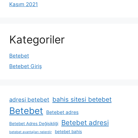
Kasım 2021
Kategoriler
Betebet
Betebet Giriş
bahis sitesi betebet
adresi betebet
Betebet
Betebet adres
Betebet adresi
Betebet Adres Değişikliği
betebet bahis
betebet avantajları nelerdir