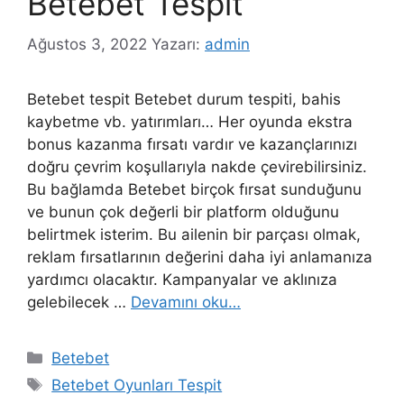
Betebet Tespit
Ağustos 3, 2022
Yazarı:
admin
Betebet tespit Betebet durum tespiti, bahis
kaybetme vb. yatırımları… Her oyunda ekstra
bonus kazanma fırsatı vardır ve kazançlarınızı
doğru çevrim koşullarıyla nakde çevirebilirsiniz.
Bu bağlamda Betebet birçok fırsat sunduğunu
ve bunun çok değerli bir platform olduğunu
belirtmek isterim. Bu ailenin bir parçası olmak,
reklam fırsatlarının değerini daha iyi anlamanıza
yardımcı olacaktır. Kampanyalar ve aklınıza
gelebilecek …
Devamını oku…
Kategoriler
Betebet
Etiketler
Betebet Oyunları Tespit