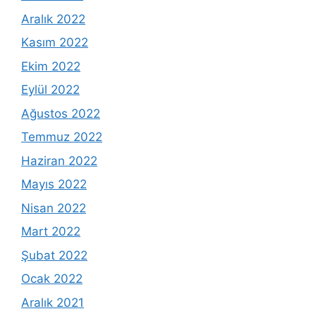
Aralık 2022
Kasım 2022
Ekim 2022
Eylül 2022
Ağustos 2022
Temmuz 2022
Haziran 2022
Mayıs 2022
Nisan 2022
Mart 2022
Şubat 2022
Ocak 2022
Aralık 2021