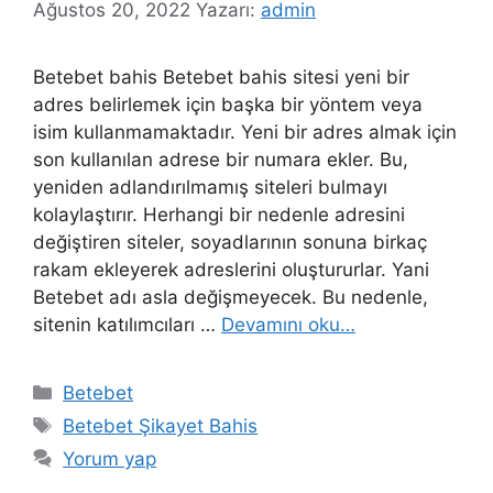
Ağustos 20, 2022
Yazarı:
admin
Betebet bahis Betebet bahis sitesi yeni bir
adres belirlemek için başka bir yöntem veya
isim kullanmamaktadır. Yeni bir adres almak için
son kullanılan adrese bir numara ekler. Bu,
yeniden adlandırılmamış siteleri bulmayı
kolaylaştırır. Herhangi bir nedenle adresini
değiştiren siteler, soyadlarının sonuna birkaç
rakam ekleyerek adreslerini oluştururlar. Yani
Betebet adı asla değişmeyecek. Bu nedenle,
sitenin katılımcıları …
Devamını oku…
Kategoriler
Betebet
Etiketler
Betebet Şikayet Bahis
Yorum yap