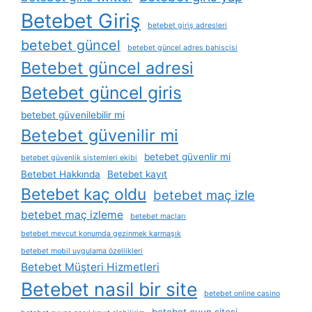
Betebet Giriş
betebet giriş adresleri
betebet güncel
betebet güncel adres bahisçisi
Betebet güncel adresi
Betebet güncel giris
betebet güvenilebilir mi
Betebet güvenilir mi
betebet güvenlir mi
betebet güvenlik sistemleri ekibi
Betebet Hakkında
Betebet kayıt
Betebet kaç oldu
betebet maç izle
betebet maç izleme
betebet maçları
betebet mevcut konumda gezinmek karmaşık
betebet mobil uygulama özellikleri
Betebet Müşteri Hizmetleri
Betebet nasil bir site
betebet online casino
betebet oyun sitesi