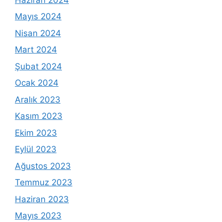
Mayıs 2024
Nisan 2024
Mart 2024
Şubat 2024
Ocak 2024
Aralık 2023
Kasım 2023
Ekim 2023
Eylül 2023
Ağustos 2023
Temmuz 2023
Haziran 2023
Mayıs 2023