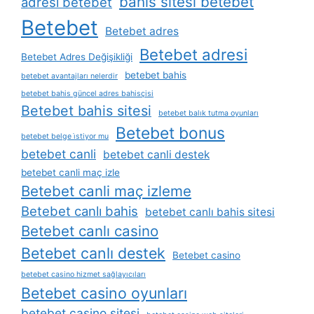
bahis sitesi betebet
adresi betebet
Betebet
Betebet adres
Betebet adresi
Betebet Adres Değişikliği
betebet bahis
betebet avantajları nelerdir
betebet bahis güncel adres bahisçisi
Betebet bahis sitesi
betebet balık tutma oyunları
Betebet bonus
betebet belge i̇stiyor mu
betebet canli
betebet canli destek
betebet canli maç izle
Betebet canli maç izleme
Betebet canlı bahis
betebet canlı bahis sitesi
Betebet canlı casino
Betebet canlı destek
Betebet casino
betebet casino hizmet sağlayıcıları
Betebet casino oyunları
betebet casino sitesi