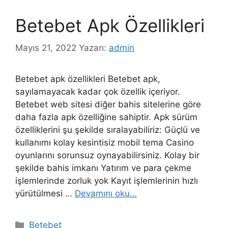
Betebet Apk Özellikleri
Mayıs 21, 2022
Yazarı:
admin
Betebet apk özellikleri Betebet apk,
sayılamayacak kadar çok özellik içeriyor.
Betebet web sitesi diğer bahis sitelerine göre
daha fazla apk özelliğine sahiptir. Apk sürüm
özelliklerini şu şekilde sıralayabiliriz: Güçlü ve
kullanımı kolay kesintisiz mobil tema Casino
oyunlarını sorunsuz oynayabilirsiniz. Kolay bir
şekilde bahis imkanı Yatırım ve para çekme
işlemlerinde zorluk yok Kayıt işlemlerinin hızlı
yürütülmesi …
Devamını oku…
Kategoriler
Betebet