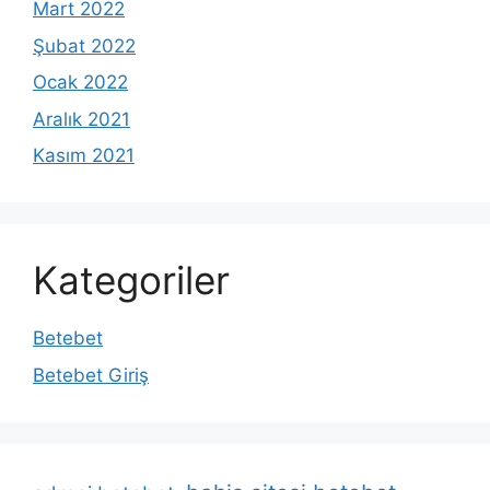
Mart 2022
Şubat 2022
Ocak 2022
Aralık 2021
Kasım 2021
Kategoriler
Betebet
Betebet Giriş