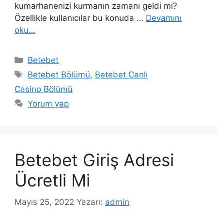
kumarhanenizi kurmanın zamanı geldi mi?
Özellikle kullanıcılar bu konuda …
Devamını
oku…
Kategoriler
Betebet
Etiketler
Betebet Bölümü
,
Betebet Canlı
Casino Bölümü
Yorum yap
Betebet Giriş Adresi
Ücretli Mi
Mayıs 25, 2022
Yazarı:
admin