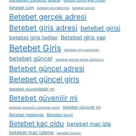
betebet casino web siteleri
betebet com
betebet erişilebilirlik
betebet erişim
Betebet gerçek adresi
Betebet giris adresi
betebet girisi
Betebet giris yap
betebet giris twitter
Betebet Giriş
betebet giriş adresleri
betebet güncel
betebet güncel adres bahisçisi
Betebet güncel adresi
Betebet güncel giris
betebet güvenilebilir mi
Betebet güvenilir mi
betebet güvenlir mi
betebet güvenlik sistemleri ekibi
Betebet Hakkında
Betebet kayıt
Betebet kaç oldu
betebet maç izle
betebet maç izleme
betebet maçları