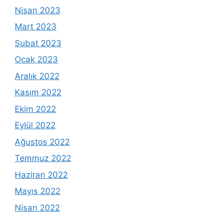
Nisan 2023
Mart 2023
Şubat 2023
Ocak 2023
Aralık 2022
Kasım 2022
Ekim 2022
Eylül 2022
Ağustos 2022
Temmuz 2022
Haziran 2022
Mayıs 2022
Nisan 2022