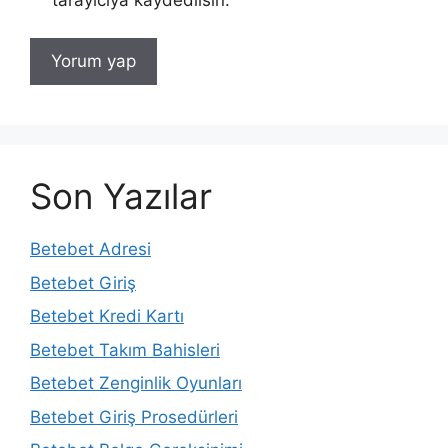
Son Yazılar
Betebet Adresi
Betebet Giriş
Betebet Kredi Kartı
Betebet Takım Bahisleri
Betebet Zenginlik Oyunları
Betebet Giriş Prosedürleri