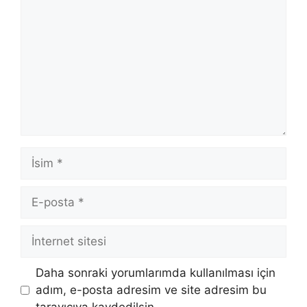
İsim
E-
posta
İnternet
sitesi
Daha sonraki yorumlarımda kullanılması için
adım, e-posta adresim ve site adresim bu
tarayıcıya kaydedilsin.