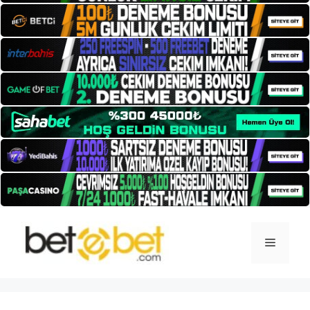
İçeriğe
atla
Menü