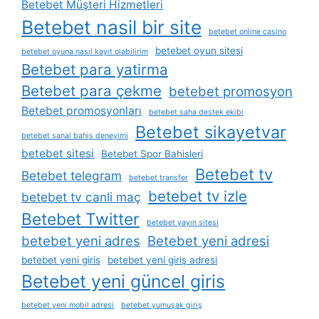
Betebet Müşteri Hizmetleri
Betebet nasil bir site
betebet online casino
betebet oyun sitesi
betebet oyuna nasıl kayıt olabilirim
Betebet para yatirma
Betebet para çekme
betebet promosyon
Betebet promosyonları
betebet saha destek ekibi
Betebet sikayetvar
betebet sanal bahis deneyimi
betebet sitesi
Betebet Spor Bahisleri
Betebet tv
Betebet telegram
betebet transfer
betebet tv izle
betebet tv canli maç
Betebet Twitter
betebet yayın sitesi
betebet yeni adres
Betebet yeni adresi
betebet yeni giris
betebet yeni giriş adresi
Betebet yeni güncel giris
betebet yeni mobil adresi
betebet yumuşak giriş