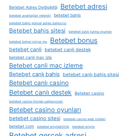
Betebet adresi
Betebet Adres Değişikliği
betebet bahis
betebet avantajları nelerdir
betebet bahis güncel adres bahisçisi
Betebet bahis sitesi
betebet balık tutma oyunları
Betebet bonus
betebet belge i̇stiyor mu
betebet canli
betebet canli destek
betebet canli maç izle
Betebet canli maç izleme
Betebet canlı bahis
betebet canlı bahis sitesi
Betebet canlı casino
Betebet canlı destek
Betebet casino
betebet casino hizmet sağlayıcıları
Betebet casino oyunları
betebet casino sitesi
betebet casino web siteleri
betebet com
betebet erişilebilirlik
betebet erişim
Betebet gerçek adresi