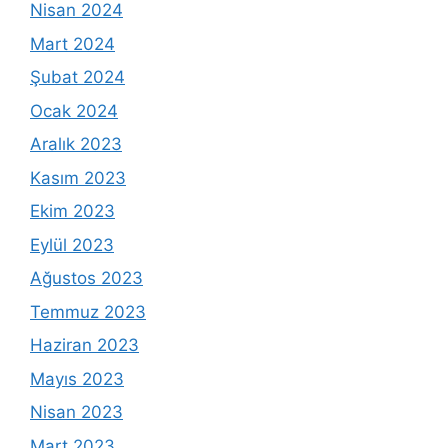
Nisan 2024
Mart 2024
Şubat 2024
Ocak 2024
Aralık 2023
Kasım 2023
Ekim 2023
Eylül 2023
Ağustos 2023
Temmuz 2023
Haziran 2023
Mayıs 2023
Nisan 2023
Mart 2023