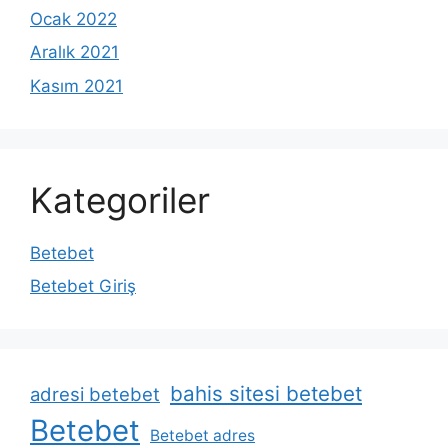
Ocak 2022
Aralık 2021
Kasım 2021
Kategoriler
Betebet
Betebet Giriş
bahis sitesi betebet
adresi betebet
Betebet
Betebet adres