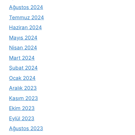
Ağustos 2024
Temmuz 2024
Haziran 2024
Mayıs 2024
Nisan 2024
Mart 2024
Şubat 2024
Ocak 2024
Aralık 2023
Kasım 2023
Ekim 2023
Eylül 2023
Ağustos 2023