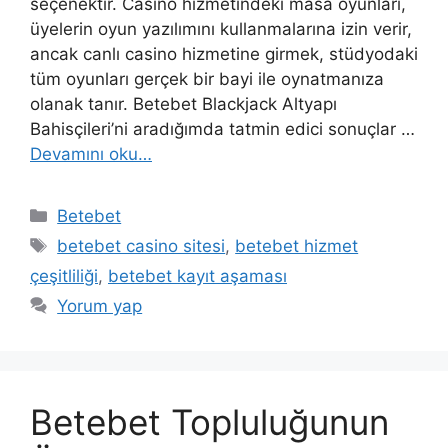
seçenektir. Casino hizmetindeki masa oyunları,
üyelerin oyun yazılımını kullanmalarına izin verir,
ancak canlı casino hizmetine girmek, stüdyodaki
tüm oyunları gerçek bir bayi ile oynatmanıza
olanak tanır. Betebet Blackjack Altyapı
Bahisçileri’ni aradığımda tatmin edici sonuçlar …
Devamını oku…
Kategoriler
Betebet
Etiketler
betebet casino sitesi
,
betebet hizmet
çeşitliliği
,
betebet kayıt aşaması
Yorum yap
Betebet Topluluğunun