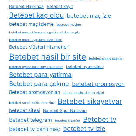
Betebet Hakkında
Betebet kayıt
Betebet kaç oldu
betebet maç izle
betebet maç izleme
betebet maçları
betebet mevcut konumda gezinmek karmaşık
betebet mobil uygulama özellikleri
Betebet Müşteri Hizmetleri
Betebet nasil bir site
betebet online casino
betebet oyun sitesi
betebet oyuna nasıl kayıt olabilirim
Betebet para yatirma
Betebet para çekme
betebet promosyon
Betebet promosyonları
betebet saha destek ekibi
Betebet sikayetvar
betebet sanal bahis deneyimi
betebet sitesi
Betebet Spor Bahisleri
Betebet tv
Betebet telegram
betebet transfer
betebet tv izle
betebet tv canli maç