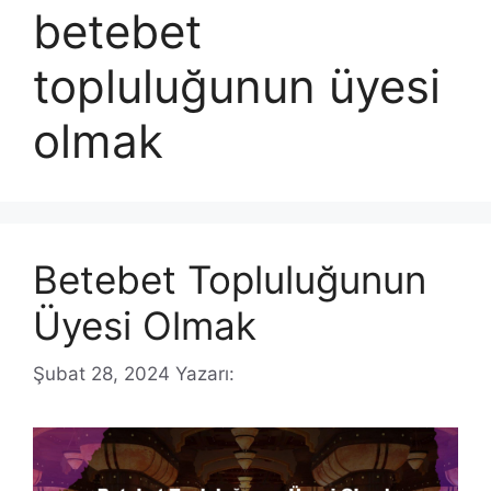
betebet
topluluğunun üyesi
olmak
Betebet Topluluğunun
Üyesi Olmak
Şubat 28, 2024
Yazarı: