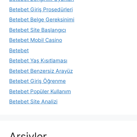
Betebet Giriş Prosedürleri
Betebet Belge Gereksinimi
Betebet Site Başlangıcı
Betebet Mobil Casino
Betebet
Betebet Yaş Kısıtlaması
Betebet Benzersiz Arayüz
Betebet Giriş Öğrenme
Betebet Popüler Kullanım
Betebet Site Analizi
Arşivler