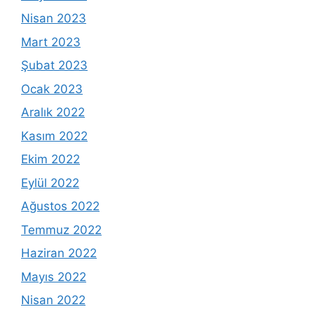
Nisan 2023
Mart 2023
Şubat 2023
Ocak 2023
Aralık 2022
Kasım 2022
Ekim 2022
Eylül 2022
Ağustos 2022
Temmuz 2022
Haziran 2022
Mayıs 2022
Nisan 2022