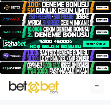
İçeriğe
atla
Menü