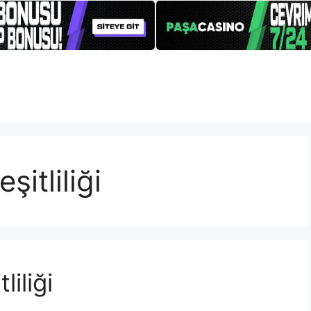
itliliği
iliği