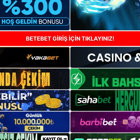
BETEBET GİRİŞ İÇİN TIKLAYINIZ!