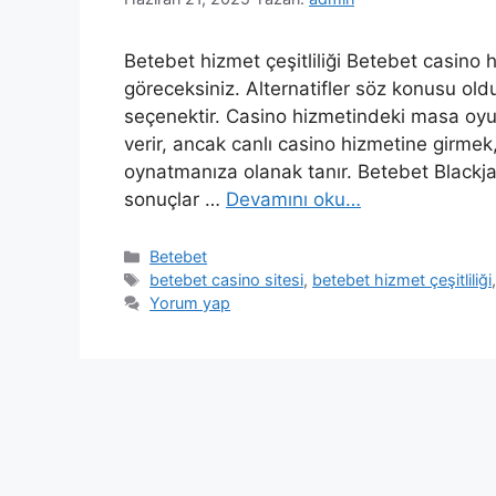
Betebet hizmet çeşitliliği Betebet casino h
göreceksiniz. Alternatifler söz konusu ol
seçenektir. Casino hizmetindeki masa oyunl
verir, ancak canlı casino hizmetine girmek
oynatmanıza olanak tanır. Betebet Blackjac
sonuçlar …
Devamını oku…
Kategoriler
Betebet
Etiketler
betebet casino sitesi
,
betebet hizmet çeşitliliği
Yorum yap