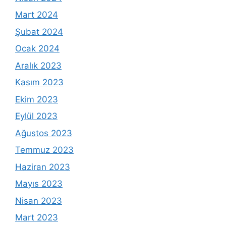
Mart 2024
Şubat 2024
Ocak 2024
Aralık 2023
Kasım 2023
Ekim 2023
Eylül 2023
Ağustos 2023
Temmuz 2023
Haziran 2023
Mayıs 2023
Nisan 2023
Mart 2023