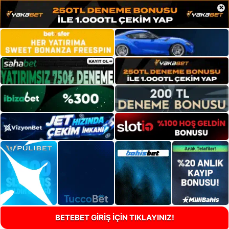
×
BETEBET GİRİŞ İÇİN TIKLAYINIZ!