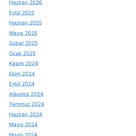
Haziran 2026
Eylül 2025
Haziran 2025
Mayıs 2025
Şubat 2025
Ocak 2025
Kasım 2024
Ekim 2024
Eylül 2024
Ağustos 2024
Temmuz 2024
Haziran 2024
Mayıs 2024
Nisan 2024