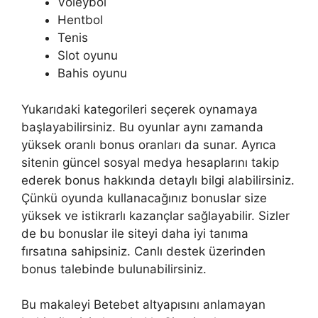
Voleybol
Hentbol
Tenis
Slot oyunu
Bahis oyunu
Yukarıdaki kategorileri seçerek oynamaya
başlayabilirsiniz. Bu oyunlar aynı zamanda
yüksek oranlı bonus oranları da sunar. Ayrıca
sitenin güncel sosyal medya hesaplarını takip
ederek bonus hakkında detaylı bilgi alabilirsiniz.
Çünkü oyunda kullanacağınız bonuslar size
yüksek ve istikrarlı kazançlar sağlayabilir. Sizler
de bu bonuslar ile siteyi daha iyi tanıma
fırsatına sahipsiniz. Canlı destek üzerinden
bonus talebinde bulunabilirsiniz.
Bu makaleyi Betebet altyapısını anlamayan