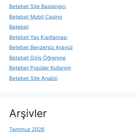
Betebet Site Başlangıcı
Betebet Mobil Casino
Betebet
Betebet Yaş Kısıtlaması
Betebet Benzersiz Arayüz
Betebet Giriş Öğrenme
Betebet Popüler Kullanım
Betebet Site Analizi
Arşivler
Temmuz 2026