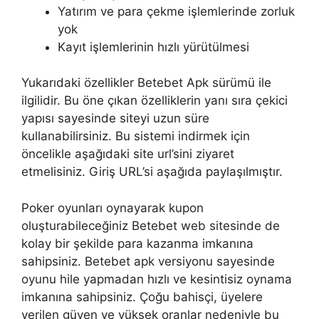
Yatırım ve para çekme işlemlerinde zorluk
yok
Kayıt işlemlerinin hızlı yürütülmesi
Yukarıdaki özellikler Betebet Apk sürümü ile
ilgilidir. Bu öne çıkan özelliklerin yanı sıra çekici
yapısı sayesinde siteyi uzun süre
kullanabilirsiniz. Bu sistemi indirmek için
öncelikle aşağıdaki site url’sini ziyaret
etmelisiniz. Giriş URL’si aşağıda paylaşılmıştır.
Poker oyunları oynayarak kupon
oluşturabileceğiniz Betebet web sitesinde de
kolay bir şekilde para kazanma imkanına
sahipsiniz. Betebet apk versiyonu sayesinde
oyunu hile yapmadan hızlı ve kesintisiz oynama
imkanına sahipsiniz. Çoğu bahisçi, üyelere
verilen güven ve yüksek oranlar nedeniyle bu