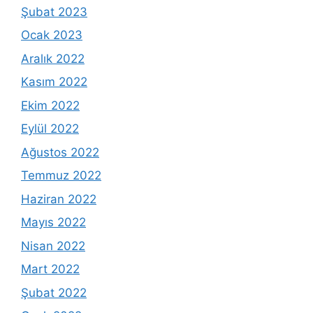
Şubat 2023
Ocak 2023
Aralık 2022
Kasım 2022
Ekim 2022
Eylül 2022
Ağustos 2022
Temmuz 2022
Haziran 2022
Mayıs 2022
Nisan 2022
Mart 2022
Şubat 2022