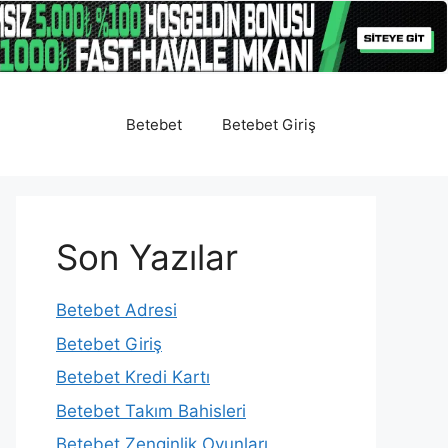
Betebet
Betebet Giriş
Son Yazılar
Betebet Adresi
Betebet Giriş
Betebet Kredi Kartı
Betebet Takım Bahisleri
Betebet Zenginlik Oyunları