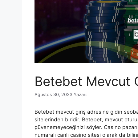
Betebet Mevcut G
Ağustos 30, 2023
Yazarı:
Betebet mevcut giriş adresine gidin seobah
sitelerinden biridir. Betebet, mevcut ot
güvenemeyeceğinizi söyler. Casino pazarı
numaralı canlı casino sitesi olarak da bilinm