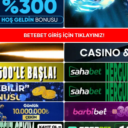
BETEBET GİRİŞ İÇİN TIKLAYINIZ!