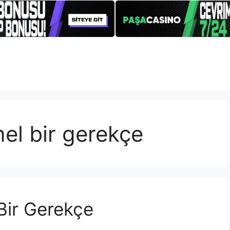
l bir gerekçe
ir Gerekçe