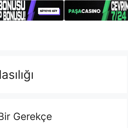
asılığı
ir Gerekçe