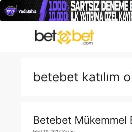
İçeriğe
atla
betebet katılım ol
Betebet Mükemmel B
Mart 13, 2024
Yazarı: