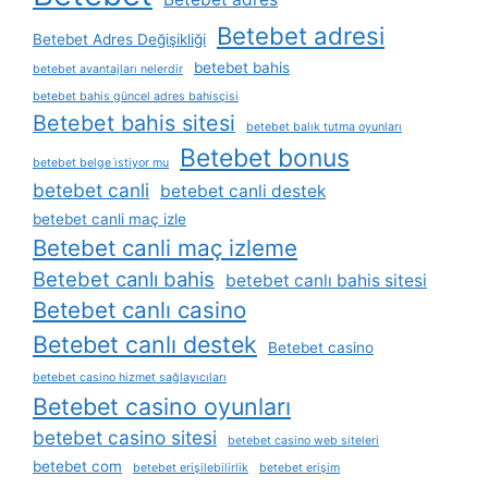
Betebet adresi
Betebet Adres Değişikliği
betebet bahis
betebet avantajları nelerdir
betebet bahis güncel adres bahisçisi
Betebet bahis sitesi
betebet balık tutma oyunları
Betebet bonus
betebet belge i̇stiyor mu
betebet canli
betebet canli destek
betebet canli maç izle
Betebet canli maç izleme
Betebet canlı bahis
betebet canlı bahis sitesi
Betebet canlı casino
Betebet canlı destek
Betebet casino
betebet casino hizmet sağlayıcıları
Betebet casino oyunları
betebet casino sitesi
betebet casino web siteleri
betebet com
betebet erişilebilirlik
betebet erişim