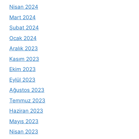
Nisan 2024
Mart 2024
Şubat 2024
Ocak 2024
Aralık 2023
Kasım 2023
Ekim 2023
Eylül 2023
Ağustos 2023
Temmuz 2023
Haziran 2023
Mayıs 2023
Nisan 2023