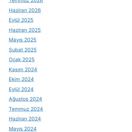
Temmuz 2026
Haziran 2026
Eylül 2025
Haziran 2025
Mayıs 2025
Şubat 2025
Ocak 2025
Kasım 2024
Ekim 2024
Eylül 2024
Ağustos 2024
Temmuz 2024
Haziran 2024
Mayıs 2024