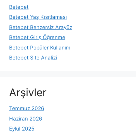
Betebet
Betebet Yaş Kısıtlaması
Betebet Benzersiz Arayüz
Betebet Giriş Öğrenme
Betebet Popüler Kullanım
Betebet Site Analizi
Arşivler
Temmuz 2026
Haziran 2026
Eylül 2025