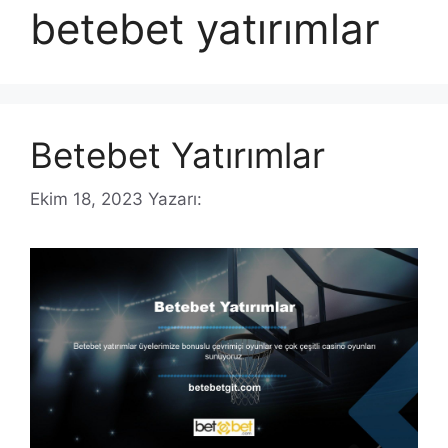
betebet yatırımlar
Betebet Yatırımlar
Ekim 18, 2023
Yazarı: