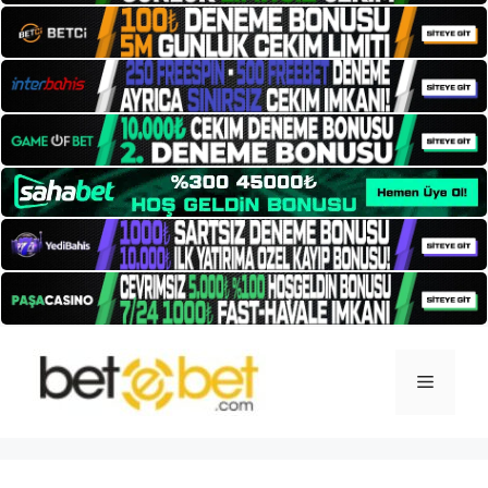
İçeriğe
atla
Menü