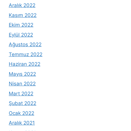
Aralık 2022
Kasım 2022
Ekim 2022
Eylül 2022
Ağustos 2022
Temmuz 2022
Haziran 2022
Mayıs 2022
Nisan 2022
Mart 2022
Şubat 2022
Ocak 2022
Aralık 2021