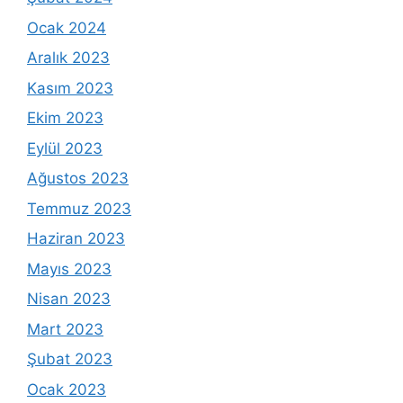
Ocak 2024
Aralık 2023
Kasım 2023
Ekim 2023
Eylül 2023
Ağustos 2023
Temmuz 2023
Haziran 2023
Mayıs 2023
Nisan 2023
Mart 2023
Şubat 2023
Ocak 2023