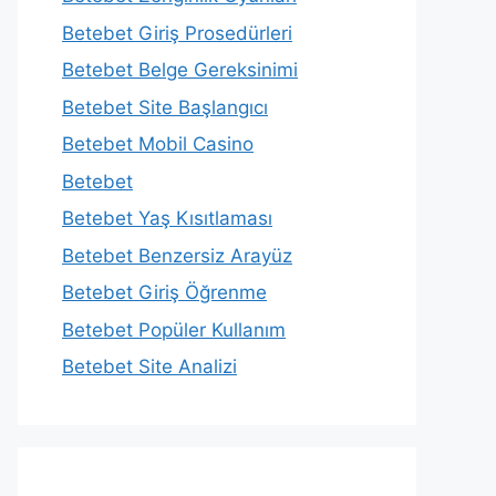
Betebet Giriş Prosedürleri
Betebet Belge Gereksinimi
Betebet Site Başlangıcı
Betebet Mobil Casino
Betebet
Betebet Yaş Kısıtlaması
Betebet Benzersiz Arayüz
Betebet Giriş Öğrenme
Betebet Popüler Kullanım
Betebet Site Analizi