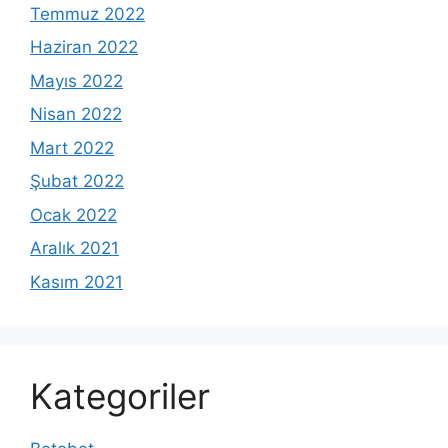
Temmuz 2022
Haziran 2022
Mayıs 2022
Nisan 2022
Mart 2022
Şubat 2022
Ocak 2022
Aralık 2021
Kasım 2021
Kategoriler