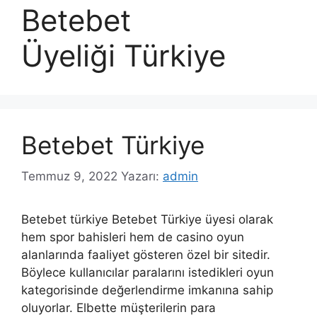
Betebet
Üyeliği Türkiye
Betebet Türkiye
Temmuz 9, 2022
Yazarı:
admin
Betebet türkiye Betebet Türkiye üyesi olarak
hem spor bahisleri hem de casino oyun
alanlarında faaliyet gösteren özel bir sitedir.
Böylece kullanıcılar paralarını istedikleri oyun
kategorisinde değerlendirme imkanına sahip
oluyorlar. Elbette müşterilerin para