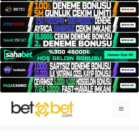
İçeriğe
atla
Menü