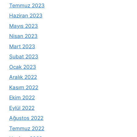
Temmuz 2023
Haziran 2023
Mayıs 2023
Nisan 2023
Mart 2023
Şubat 2023
Ocak 2023
Aralık 2022
Kasım 2022
Ekim 2022
Eylül 2022
Ağustos 2022
Temmuz 2022