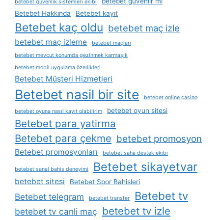
betebet güvenlir mi
betebet güvenlik sistemleri ekibi
Betebet Hakkında
Betebet kayıt
Betebet kaç oldu
betebet maç izle
betebet maç izleme
betebet maçları
betebet mevcut konumda gezinmek karmaşık
betebet mobil uygulama özellikleri
Betebet Müşteri Hizmetleri
Betebet nasil bir site
betebet online casino
betebet oyun sitesi
betebet oyuna nasıl kayıt olabilirim
Betebet para yatirma
Betebet para çekme
betebet promosyon
Betebet promosyonları
betebet saha destek ekibi
Betebet sikayetvar
betebet sanal bahis deneyimi
betebet sitesi
Betebet Spor Bahisleri
Betebet tv
Betebet telegram
betebet transfer
betebet tv izle
betebet tv canli maç