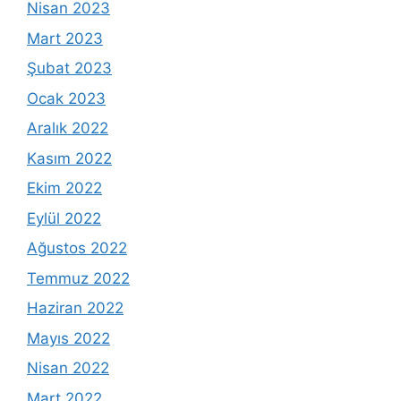
Nisan 2023
Mart 2023
Şubat 2023
Ocak 2023
Aralık 2022
Kasım 2022
Ekim 2022
Eylül 2022
Ağustos 2022
Temmuz 2022
Haziran 2022
Mayıs 2022
Nisan 2022
Mart 2022