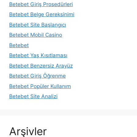
Betebet Giriş Prosedürleri
Betebet Belge Gereksinimi
Betebet Site Başlangıcı
Betebet Mobil Casino
Betebet
Betebet Yaş Kısıtlaması
Betebet Benzersiz Arayüz
Betebet Giriş Öğrenme
Betebet Popüler Kullanım
Betebet Site Analizi
Arşivler