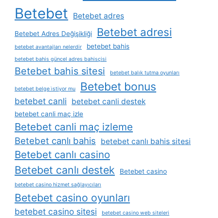
Betebet
Betebet adres
Betebet adresi
Betebet Adres Değişikliği
betebet bahis
betebet avantajları nelerdir
betebet bahis güncel adres bahisçisi
Betebet bahis sitesi
betebet balık tutma oyunları
Betebet bonus
betebet belge i̇stiyor mu
betebet canli
betebet canli destek
betebet canli maç izle
Betebet canli maç izleme
Betebet canlı bahis
betebet canlı bahis sitesi
Betebet canlı casino
Betebet canlı destek
Betebet casino
betebet casino hizmet sağlayıcıları
Betebet casino oyunları
betebet casino sitesi
betebet casino web siteleri