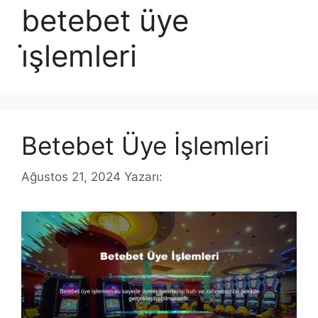
betebet üye
i̇şlemleri
Betebet Üye İşlemleri
Ağustos 21, 2024
Yazarı: