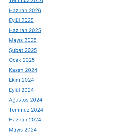
Temmuz 2026
Haziran 2026
Eylül 2025
Haziran 2025
Mayıs 2025
Şubat 2025
Ocak 2025
Kasım 2024
Ekim 2024
Eylül 2024
Ağustos 2024
Temmuz 2024
Haziran 2024
Mayıs 2024