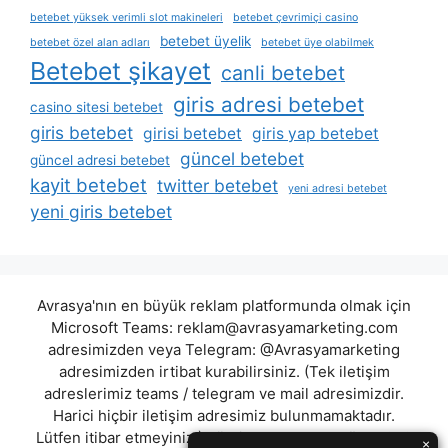
betebet yüksek verimli slot makineleri
betebet çevrimiçi casino
betebet üyelik
betebet özel alan adları
betebet üye olabilmek
Betebet şikayet
canli betebet
giris adresi betebet
casino sitesi betebet
giris betebet
girisi betebet
giris yap betebet
güncel betebet
güncel adresi betebet
kayit betebet
twitter betebet
yeni adresi betebet
yeni giris betebet
Avrasya'nın en büyük reklam platformunda olmak için
Microsoft Teams:
reklam@avrasyamarketing.com
adresimizden veya Telegram: @Avrasyamarketing
adresimizden irtibat kurabilirsiniz. (Tek iletişim
adreslerimiz teams / telegram ve mail adresimizdir.
Harici hiçbir iletişim adresimiz bulunmamaktadır.
Lütfen itibar etmeyiniz.) Türkiye yasalarına göre 7258