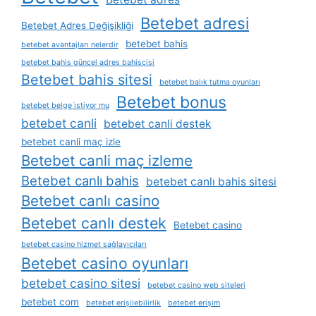
Betebet adresi
Betebet Adres Değişikliği
betebet bahis
betebet avantajları nelerdir
betebet bahis güncel adres bahisçisi
Betebet bahis sitesi
betebet balık tutma oyunları
Betebet bonus
betebet belge i̇stiyor mu
betebet canli
betebet canli destek
betebet canli maç izle
Betebet canli maç izleme
Betebet canlı bahis
betebet canlı bahis sitesi
Betebet canlı casino
Betebet canlı destek
Betebet casino
betebet casino hizmet sağlayıcıları
Betebet casino oyunları
betebet casino sitesi
betebet casino web siteleri
betebet com
betebet erişilebilirlik
betebet erişim