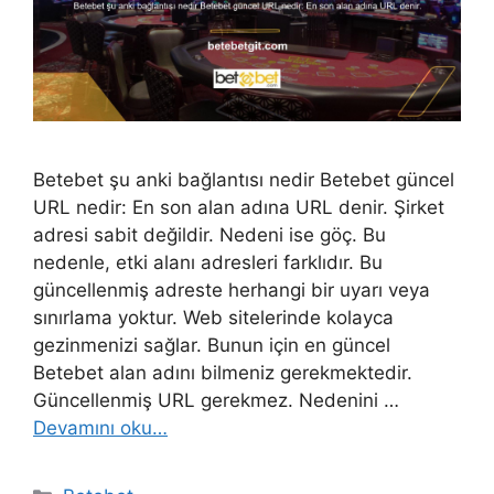
Betebet şu anki bağlantısı nedir Betebet güncel
URL nedir: En son alan adına URL denir. Şirket
adresi sabit değildir. Nedeni ise göç. Bu
nedenle, etki alanı adresleri farklıdır. Bu
güncellenmiş adreste herhangi bir uyarı veya
sınırlama yoktur. Web sitelerinde kolayca
gezinmenizi sağlar. Bunun için en güncel
Betebet alan adını bilmeniz gerekmektedir.
Güncellenmiş URL gerekmez. Nedenini …
Devamını oku…
Kategoriler