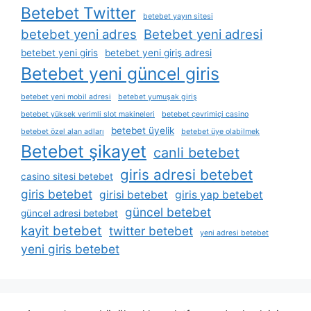
Betebet Twitter
betebet yayın sitesi
betebet yeni adres
Betebet yeni adresi
betebet yeni giris
betebet yeni giriş adresi
Betebet yeni güncel giris
betebet yeni mobil adresi
betebet yumuşak giriş
betebet yüksek verimli slot makineleri
betebet çevrimiçi casino
betebet üyelik
betebet özel alan adları
betebet üye olabilmek
Betebet şikayet
canli betebet
giris adresi betebet
casino sitesi betebet
giris betebet
girisi betebet
giris yap betebet
güncel betebet
güncel adresi betebet
kayit betebet
twitter betebet
yeni adresi betebet
yeni giris betebet