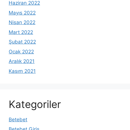
Haziran 2022
Mayıs 2022
Nisan 2022
Mart 2022
Şubat 2022
Ocak 2022
Aralık 2021
Kasım 2021
Kategoriler
Betebet
Betebet Giriş