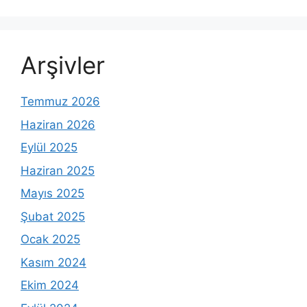
Arşivler
Temmuz 2026
Haziran 2026
Eylül 2025
Haziran 2025
Mayıs 2025
Şubat 2025
Ocak 2025
Kasım 2024
Ekim 2024