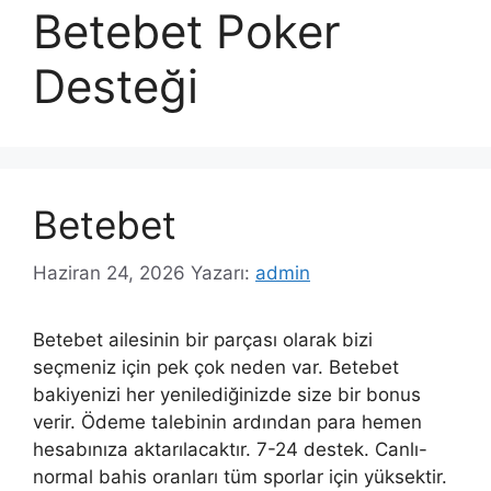
Betebet Poker
Desteği
Betebet
Haziran 24, 2026
Yazarı:
admin
Betebet ailesinin bir parçası olarak bizi
seçmeniz için pek çok neden var. Betebet
bakiyenizi her yenilediğinizde size bir bonus
verir. Ödeme talebinin ardından para hemen
hesabınıza aktarılacaktır. 7-24 destek. Canlı-
normal bahis oranları tüm sporlar için yüksektir.