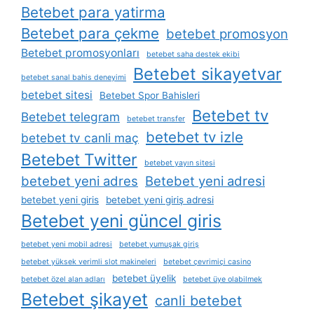
Betebet para yatirma
Betebet para çekme
betebet promosyon
Betebet promosyonları
betebet saha destek ekibi
Betebet sikayetvar
betebet sanal bahis deneyimi
betebet sitesi
Betebet Spor Bahisleri
Betebet tv
Betebet telegram
betebet transfer
betebet tv izle
betebet tv canli maç
Betebet Twitter
betebet yayın sitesi
betebet yeni adres
Betebet yeni adresi
betebet yeni giris
betebet yeni giriş adresi
Betebet yeni güncel giris
betebet yeni mobil adresi
betebet yumuşak giriş
betebet yüksek verimli slot makineleri
betebet çevrimiçi casino
betebet üyelik
betebet özel alan adları
betebet üye olabilmek
Betebet şikayet
canli betebet