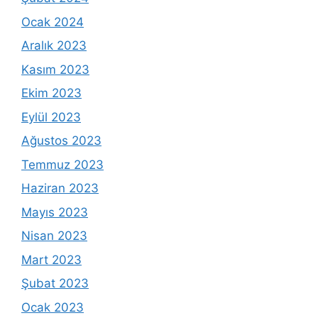
Ocak 2024
Aralık 2023
Kasım 2023
Ekim 2023
Eylül 2023
Ağustos 2023
Temmuz 2023
Haziran 2023
Mayıs 2023
Nisan 2023
Mart 2023
Şubat 2023
Ocak 2023