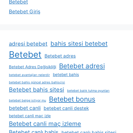
Betebet
Betebet Giriş
bahis sitesi betebet
adresi betebet
Betebet
Betebet adres
Betebet adresi
Betebet Adres Değişikliği
betebet bahis
betebet avantajları nelerdir
betebet bahis güncel adres bahisçisi
Betebet bahis sitesi
betebet balık tutma oyunları
Betebet bonus
betebet belge i̇stiyor mu
betebet canli
betebet canli destek
betebet canli maç izle
Betebet canli maç izleme
Betebet canlı bahis
betebet canlı bahis sitesi