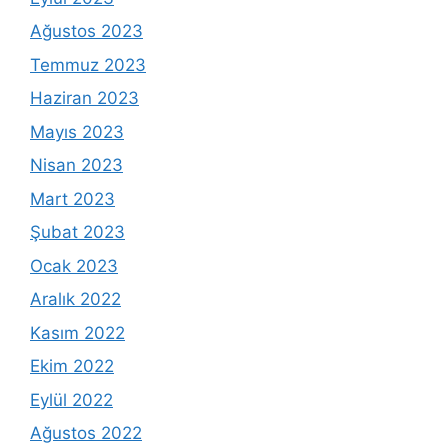
Ağustos 2023
Temmuz 2023
Haziran 2023
Mayıs 2023
Nisan 2023
Mart 2023
Şubat 2023
Ocak 2023
Aralık 2022
Kasım 2022
Ekim 2022
Eylül 2022
Ağustos 2022