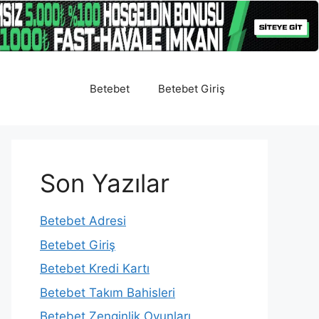
Betebet
Betebet Giriş
Son Yazılar
Betebet Adresi
Betebet Giriş
Betebet Kredi Kartı
Betebet Takım Bahisleri
Betebet Zenginlik Oyunları