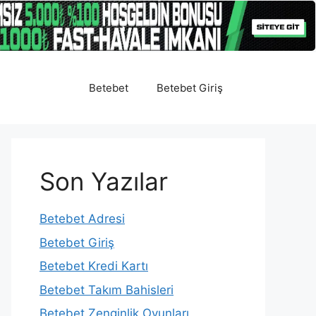
Betebet
Betebet Giriş
Son Yazılar
Betebet Adresi
Betebet Giriş
Betebet Kredi Kartı
Betebet Takım Bahisleri
Betebet Zenginlik Oyunları