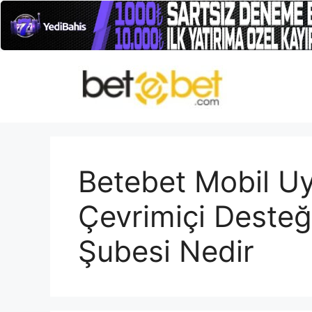
İçeriğe
atla
Betebet Mobil U
Çevrimiçi Desteğ
Şubesi Nedir