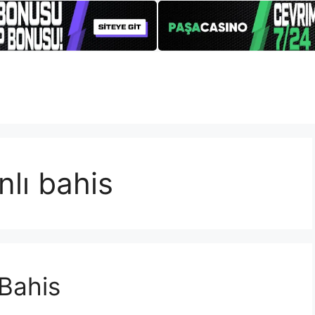
nlı bahis
 Bahis