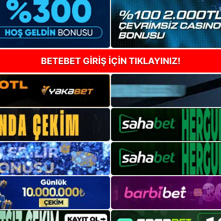
BETEBET GİRİŞ İÇİN TIKLAYINIZ!