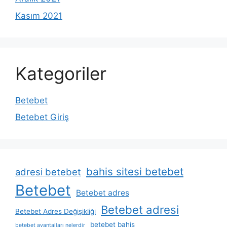
Kasım 2021
Kategoriler
Betebet
Betebet Giriş
bahis sitesi betebet
adresi betebet
Betebet
Betebet adres
Betebet adresi
Betebet Adres Değişikliği
betebet bahis
betebet avantajları nelerdir