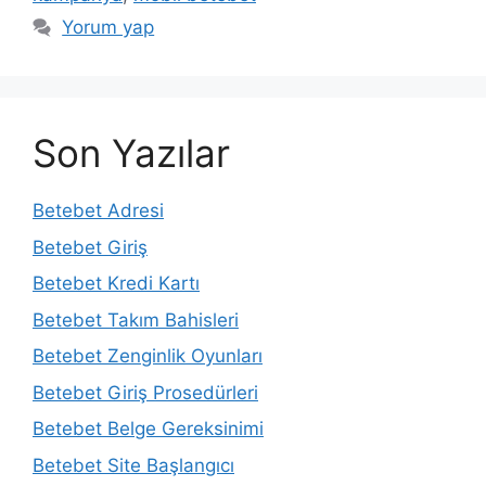
Yorum yap
Son Yazılar
Betebet Adresi
Betebet Giriş
Betebet Kredi Kartı
Betebet Takım Bahisleri
Betebet Zenginlik Oyunları
Betebet Giriş Prosedürleri
Betebet Belge Gereksinimi
Betebet Site Başlangıcı