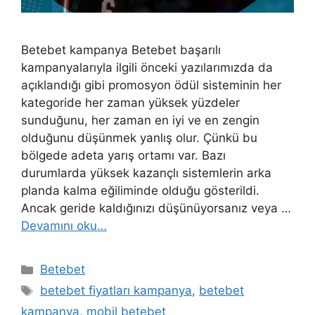
Betebet kampanya Betebet başarılı
kampanyalarıyla ilgili önceki yazılarımızda da
açıklandığı gibi promosyon ödül sisteminin her
kategoride her zaman yüksek yüzdeler
sunduğunu, her zaman en iyi ve en zengin
olduğunu düşünmek yanlış olur. Çünkü bu
bölgede adeta yarış ortamı var. Bazı
durumlarda yüksek kazançlı sistemlerin arka
planda kalma eğiliminde olduğu gösterildi.
Ancak geride kaldığınızı düşünüyorsanız veya …
Devamını oku…
Kategoriler
Betebet
Etiketler
betebet fiyatları kampanya
,
betebet
kampanya
,
mobil betebet