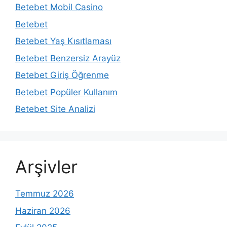
Betebet Mobil Casino
Betebet
Betebet Yaş Kısıtlaması
Betebet Benzersiz Arayüz
Betebet Giriş Öğrenme
Betebet Popüler Kullanım
Betebet Site Analizi
Arşivler
Temmuz 2026
Haziran 2026