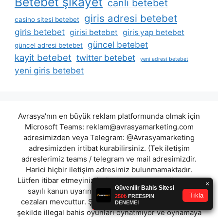
Betebet şikayet
canli betebet
giris adresi betebet
casino sitesi betebet
giris betebet
girisi betebet
giris yap betebet
güncel betebet
güncel adresi betebet
kayit betebet
twitter betebet
yeni adresi betebet
yeni giris betebet
Avrasya'nın en büyük reklam platformunda olmak için
Microsoft Teams:
reklam@avrasyamarketing.com
adresimizden veya Telegram: @Avrasyamarketing
adresimizden irtibat kurabilirsiniz. (Tek iletişim
adreslerimiz teams / telegram ve mail adresimizdir.
Harici hiçbir iletişim adresimiz bulunmamaktadır.
Lütfen itibar etmeyiniz.) Türkiye yasalarına göre 7258
sayılı kanun uyarınca yasa dışı bahis oynamanın
cezaları mevcuttur. Şu an bulunduğunuz site hiç bir
şekilde illegal bahis oyunları oynatmıyor ve oynamaya