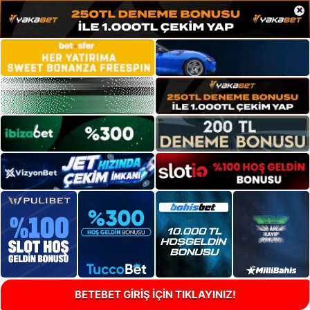
×
BETEBET GİRİŞ İÇİN TIKLAYINIZ!