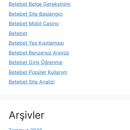
Betebet Belge Gereksinimi
Betebet Site Başlangıcı
Betebet Mobil Casino
Betebet
Betebet Yaş Kısıtlaması
Betebet Benzersiz Arayüz
Betebet Giriş Öğrenme
Betebet Popüler Kullanım
Betebet Site Analizi
Arşivler