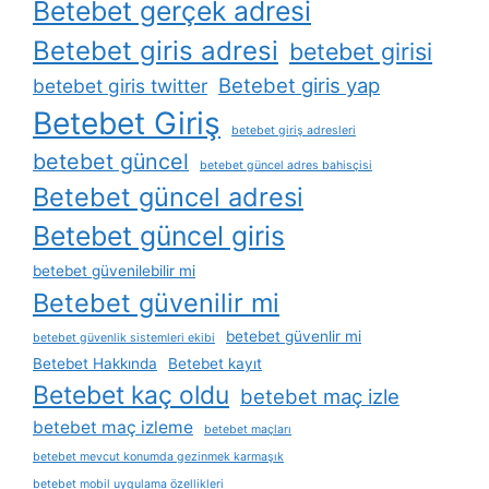
Betebet gerçek adresi
Betebet giris adresi
betebet girisi
Betebet giris yap
betebet giris twitter
Betebet Giriş
betebet giriş adresleri
betebet güncel
betebet güncel adres bahisçisi
Betebet güncel adresi
Betebet güncel giris
betebet güvenilebilir mi
Betebet güvenilir mi
betebet güvenlir mi
betebet güvenlik sistemleri ekibi
Betebet Hakkında
Betebet kayıt
Betebet kaç oldu
betebet maç izle
betebet maç izleme
betebet maçları
betebet mevcut konumda gezinmek karmaşık
betebet mobil uygulama özellikleri