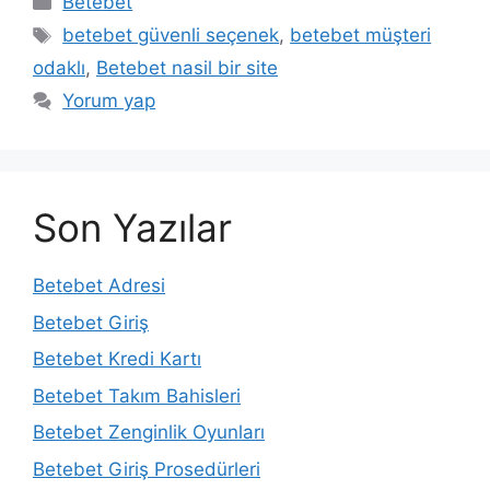
Betebet
Etiketler
betebet güvenli seçenek
,
betebet müşteri
odaklı
,
Betebet nasil bir site
Yorum yap
Son Yazılar
Betebet Adresi
Betebet Giriş
Betebet Kredi Kartı
Betebet Takım Bahisleri
Betebet Zenginlik Oyunları
Betebet Giriş Prosedürleri