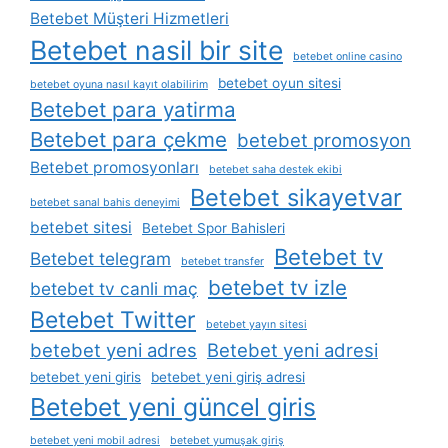
Betebet Müşteri Hizmetleri
Betebet nasil bir site
betebet online casino
betebet oyun sitesi
betebet oyuna nasıl kayıt olabilirim
Betebet para yatirma
Betebet para çekme
betebet promosyon
Betebet promosyonları
betebet saha destek ekibi
Betebet sikayetvar
betebet sanal bahis deneyimi
betebet sitesi
Betebet Spor Bahisleri
Betebet tv
Betebet telegram
betebet transfer
betebet tv izle
betebet tv canli maç
Betebet Twitter
betebet yayın sitesi
betebet yeni adres
Betebet yeni adresi
betebet yeni giris
betebet yeni giriş adresi
Betebet yeni güncel giris
betebet yeni mobil adresi
betebet yumuşak giriş