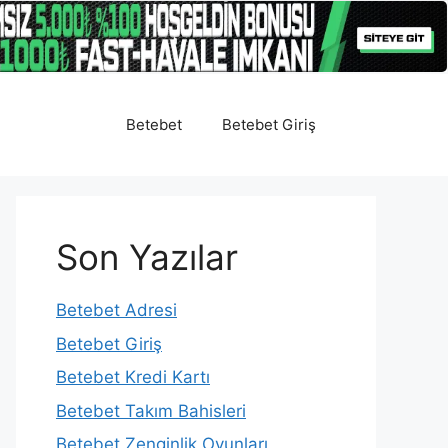
Betebet
Betebet Giriş
Son Yazılar
Betebet Adresi
Betebet Giriş
Betebet Kredi Kartı
Betebet Takım Bahisleri
Betebet Zenginlik Oyunları