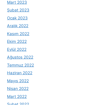
Mart 2023
Şubat 2023
Ocak 2023
Aralık 2022
Kasım 2022
Ekim 2022
Eylül 2022
Ağustos 2022
Temmuz 2022
Haziran 2022
Mayıs 2022
Nisan 2022
Mart 2022
Şubat 2022