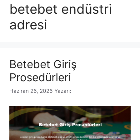
betebet endüstri
adresi
Betebet Giriş
Prosedürleri
Haziran 26, 2026
Yazarı: