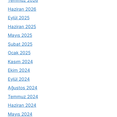
Temmuz 2026
Haziran 2026
Eylül 2025
Haziran 2025
Mayıs 2025
Şubat 2025
Ocak 2025
Kasım 2024
Ekim 2024
Eylül 2024
Ağustos 2024
Temmuz 2024
Haziran 2024
Mayıs 2024