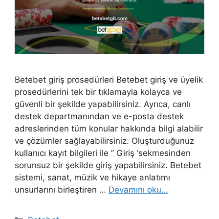
Betebet giriş prosedürleri Betebet giriş ve üyelik
prosedürlerini tek bir tıklamayla kolayca ve
güvenli bir şekilde yapabilirsiniz. Ayrıca, canlı
destek departmanından ve e-posta destek
adreslerinden tüm konular hakkında bilgi alabilir
ve çözümler sağlayabilirsiniz. Oluşturduğunuz
kullanıcı kayıt bilgileri ile ” Giriş ‘sekmesinden
sorunsuz bir şekilde giriş yapabilirsiniz. Betebet
sistemi, sanat, müzik ve hikaye anlatımı
unsurlarını birleştiren …
Devamını oku…
Kategoriler