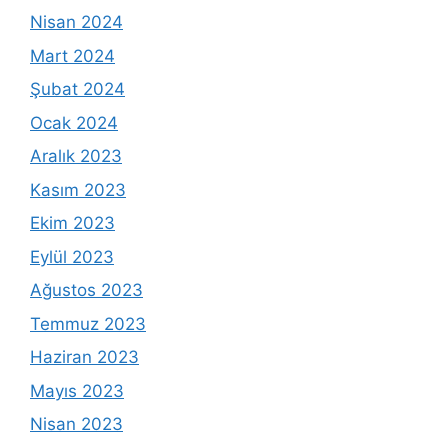
Nisan 2024
Mart 2024
Şubat 2024
Ocak 2024
Aralık 2023
Kasım 2023
Ekim 2023
Eylül 2023
Ağustos 2023
Temmuz 2023
Haziran 2023
Mayıs 2023
Nisan 2023