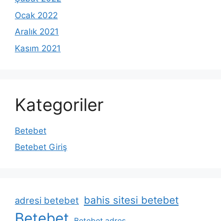
Ocak 2022
Aralık 2021
Kasım 2021
Kategoriler
Betebet
Betebet Giriş
bahis sitesi betebet
adresi betebet
Betebet
Betebet adres