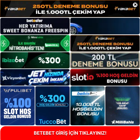
×
BETEBET GİRİŞ İÇİN TIKLAYINIZ!