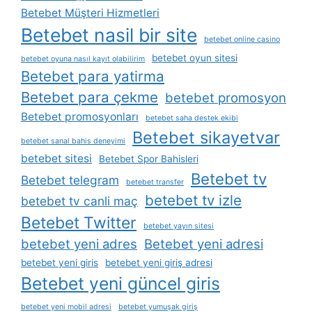
Betebet Müşteri Hizmetleri
Betebet nasil bir site
betebet online casino
betebet oyun sitesi
betebet oyuna nasıl kayıt olabilirim
Betebet para yatirma
Betebet para çekme
betebet promosyon
Betebet promosyonları
betebet saha destek ekibi
Betebet sikayetvar
betebet sanal bahis deneyimi
betebet sitesi
Betebet Spor Bahisleri
Betebet tv
Betebet telegram
betebet transfer
betebet tv izle
betebet tv canli maç
Betebet Twitter
betebet yayın sitesi
betebet yeni adres
Betebet yeni adresi
betebet yeni giris
betebet yeni giriş adresi
Betebet yeni güncel giris
betebet yeni mobil adresi
betebet yumuşak giriş