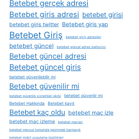
Betebet gerçek adresi
Betebet giris adresi
betebet girisi
Betebet giris yap
betebet giris twitter
Betebet Giriş
betebet giriş adresleri
betebet güncel
betebet güncel adres bahisçisi
Betebet güncel adresi
Betebet güncel giris
betebet güvenilebilir mi
Betebet güvenilir mi
betebet güvenlir mi
betebet güvenlik sistemleri ekibi
Betebet Hakkında
Betebet kayıt
Betebet kaç oldu
betebet maç izle
betebet maç izleme
betebet maçları
betebet mevcut konumda gezinmek karmaşık
betebet mobil uygulama özellikleri