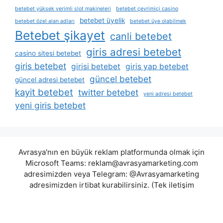
betebet yüksek verimli slot makineleri
betebet çevrimiçi casino
betebet üyelik
betebet özel alan adları
betebet üye olabilmek
Betebet şikayet
canli betebet
giris adresi betebet
casino sitesi betebet
giris betebet
girisi betebet
giris yap betebet
güncel betebet
güncel adresi betebet
kayit betebet
twitter betebet
yeni adresi betebet
yeni giris betebet
Avrasya'nın en büyük reklam platformunda olmak için
Microsoft Teams:
reklam@avrasyamarketing.com
adresimizden veya Telegram: @Avrasyamarketing
adresimizden irtibat kurabilirsiniz. (Tek iletişim
adreslerimiz teams / telegram ve mail adresimizdir.
Harici hiçbir iletişim adresimiz bulunmamaktadır.
Lütfen itibar etmeyiniz.) Türkiye yasalarına göre 7258