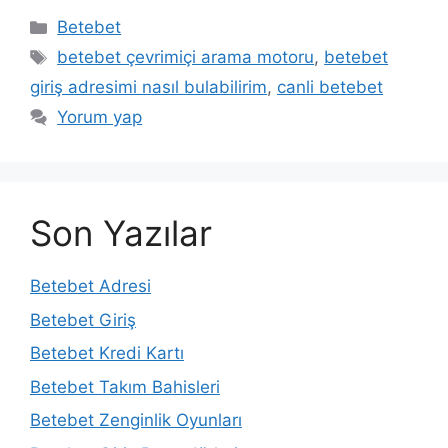
Kategoriler
Betebet
Etiketler
betebet çevrimiçi arama motoru
,
betebet
giriş adresimi nasıl bulabilirim
,
canli betebet
Yorum yap
Son Yazılar
Betebet Adresi
Betebet Giriş
Betebet Kredi Kartı
Betebet Takım Bahisleri
Betebet Zenginlik Oyunları