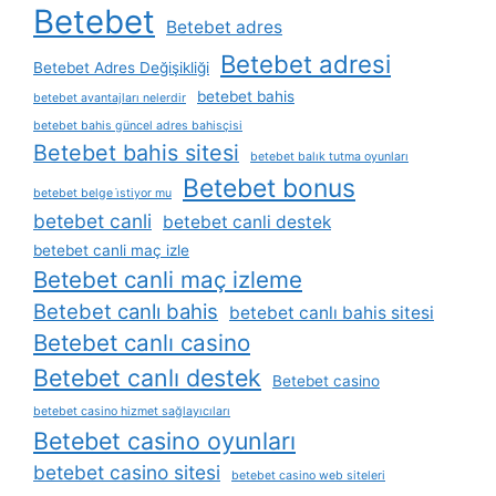
Betebet
Betebet adres
Betebet adresi
Betebet Adres Değişikliği
betebet bahis
betebet avantajları nelerdir
betebet bahis güncel adres bahisçisi
Betebet bahis sitesi
betebet balık tutma oyunları
Betebet bonus
betebet belge i̇stiyor mu
betebet canli
betebet canli destek
betebet canli maç izle
Betebet canli maç izleme
Betebet canlı bahis
betebet canlı bahis sitesi
Betebet canlı casino
Betebet canlı destek
Betebet casino
betebet casino hizmet sağlayıcıları
Betebet casino oyunları
betebet casino sitesi
betebet casino web siteleri