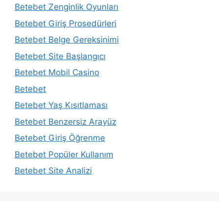
Betebet Zenginlik Oyunları
Betebet Giriş Prosedürleri
Betebet Belge Gereksinimi
Betebet Site Başlangıcı
Betebet Mobil Casino
Betebet
Betebet Yaş Kısıtlaması
Betebet Benzersiz Arayüz
Betebet Giriş Öğrenme
Betebet Popüler Kullanım
Betebet Site Analizi