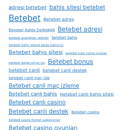
bahis sitesi betebet
adresi betebet
Betebet
Betebet adres
Betebet adresi
Betebet Adres Değişikliği
betebet bahis
betebet avantajları nelerdir
betebet bahis güncel adres bahisçisi
Betebet bahis sitesi
betebet balık tutma oyunları
Betebet bonus
betebet belge i̇stiyor mu
betebet canli
betebet canli destek
betebet canli maç izle
Betebet canli maç izleme
Betebet canlı bahis
betebet canlı bahis sitesi
Betebet canlı casino
Betebet canlı destek
Betebet casino
betebet casino hizmet sağlayıcıları
Betebet casino oyunları