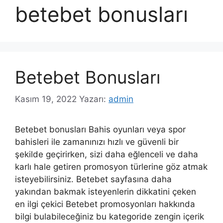
betebet bonusları
Betebet Bonusları
Kasım 19, 2022
Yazarı:
admin
Betebet bonusları Bahis oyunları veya spor
bahisleri ile zamanınızı hızlı ve güvenli bir
şekilde geçirirken, sizi daha eğlenceli ve daha
karlı hale getiren promosyon türlerine göz atmak
isteyebilirsiniz. Betebet sayfasına daha
yakından bakmak isteyenlerin dikkatini çeken
en ilgi çekici Betebet promosyonları hakkında
bilgi bulabileceğiniz bu kategoride zengin içerik