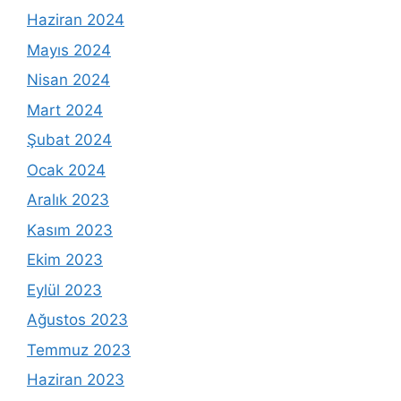
Haziran 2024
Mayıs 2024
Nisan 2024
Mart 2024
Şubat 2024
Ocak 2024
Aralık 2023
Kasım 2023
Ekim 2023
Eylül 2023
Ağustos 2023
Temmuz 2023
Haziran 2023