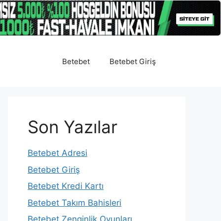
Betebet
Betebet Giriş
Son Yazılar
Betebet Adresi
Betebet Giriş
Betebet Kredi Kartı
Betebet Takım Bahisleri
Betebet Zenginlik Oyunları