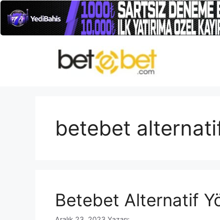
İçeriğe
atla
betebet alternat
Betebet Alternatif Y
Aralık 23, 2023
Yazarı: