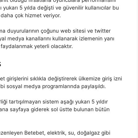
 yukarı 5 yılda değişti ve güvenilir kullanıcılar bu
 daha çok hizmet veriyor.
rma duyurularının çoğunu web sitesi ve twitter
yal medya kanallarını kullanarak izlemenin yanı
 faydalanmak yeterli olacaktır.
ş
 girişlerini sıklıkla değiştirerek ülkemize giriş izni
gibi sosyal medya programlarında paylaşıldı.
iği tartışılmayan sistem aşağı yukarı 5 yıldır
 ana sayfaya giderek sol üstte bulunan bütün
üzenleyen Betebet, elektrik, su, doğalgaz gibi