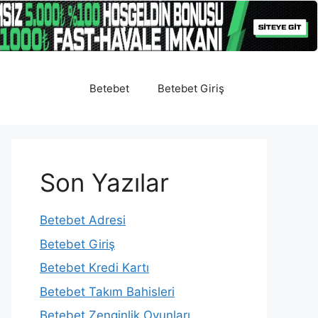
Betebet
Betebet Giriş
Son Yazılar
Betebet Adresi
Betebet Giriş
Betebet Kredi Kartı
Betebet Takım Bahisleri
Betebet Zenginlik Oyunları