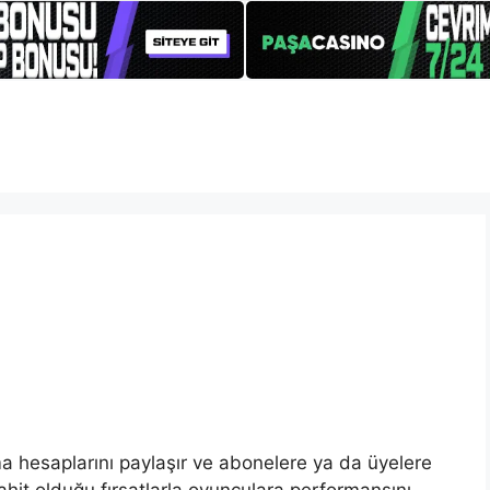
a hesaplarını paylaşır ve abonelere ya da üyelere
şahit olduğu fırsatlarla oyunculara performansını