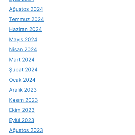
Ağustos 2024
Temmuz 2024
Haziran 2024
Mayıs 2024
Nisan 2024
Mart 2024
Şubat 2024
Ocak 2024
Aralık 2023
Kasım 2023
Ekim 2023
Eylül 2023
Ağustos 2023