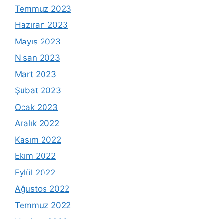
Temmuz 2023
Haziran 2023
Mayıs 2023
Nisan 2023
Mart 2023
Şubat 2023
Ocak 2023
Aralık 2022
Kasım 2022
Ekim 2022
Eylül 2022
Ağustos 2022
Temmuz 2022