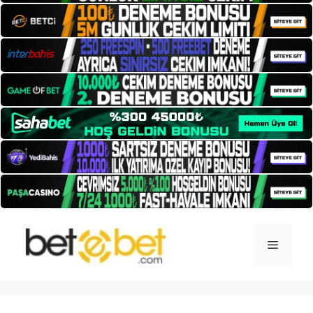
İçeriğe
atla
Menü