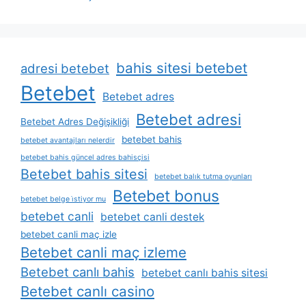
bahis sitesi betebet
adresi betebet
Betebet
Betebet adres
Betebet adresi
Betebet Adres Değişikliği
betebet bahis
betebet avantajları nelerdir
betebet bahis güncel adres bahisçisi
Betebet bahis sitesi
betebet balık tutma oyunları
Betebet bonus
betebet belge i̇stiyor mu
betebet canli
betebet canli destek
betebet canli maç izle
Betebet canli maç izleme
Betebet canlı bahis
betebet canlı bahis sitesi
Betebet canlı casino