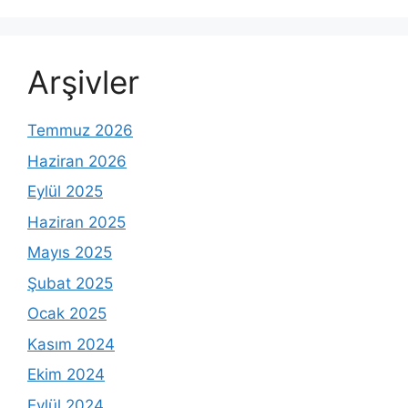
Arşivler
Temmuz 2026
Haziran 2026
Eylül 2025
Haziran 2025
Mayıs 2025
Şubat 2025
Ocak 2025
Kasım 2024
Ekim 2024
Eylül 2024