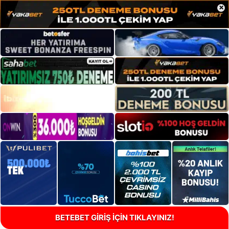
×
BETEBET GİRİŞ İÇİN TIKLAYINIZ!