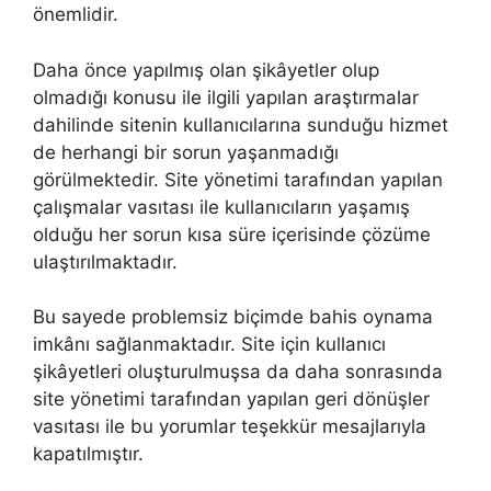
önemlidir.
Daha önce yapılmış olan şikâyetler olup
olmadığı konusu ile ilgili yapılan araştırmalar
dahilinde sitenin kullanıcılarına sunduğu hizmet
de herhangi bir sorun yaşanmadığı
görülmektedir. Site yönetimi tarafından yapılan
çalışmalar vasıtası ile kullanıcıların yaşamış
olduğu her sorun kısa süre içerisinde çözüme
ulaştırılmaktadır.
Bu sayede problemsiz biçimde bahis oynama
imkânı sağlanmaktadır. Site için kullanıcı
şikâyetleri oluşturulmuşsa da daha sonrasında
site yönetimi tarafından yapılan geri dönüşler
vasıtası ile bu yorumlar teşekkür mesajlarıyla
kapatılmıştır.