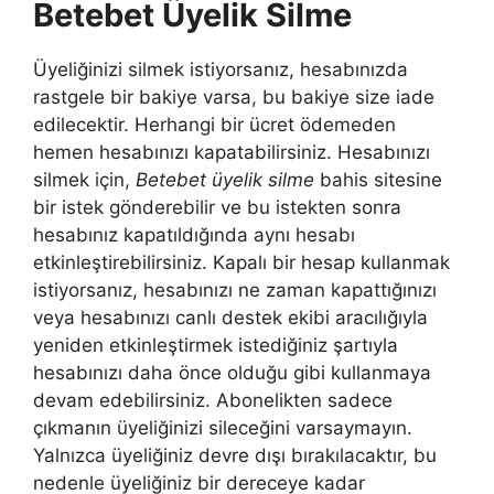
Betebet Üyelik Silme
Üyeliğinizi silmek istiyorsanız, hesabınızda
rastgele bir bakiye varsa, bu bakiye size iade
edilecektir. Herhangi bir ücret ödemeden
hemen hesabınızı kapatabilirsiniz. Hesabınızı
silmek için,
Betebet üyelik silme
bahis sitesine
bir istek gönderebilir ve bu istekten sonra
hesabınız kapatıldığında aynı hesabı
etkinleştirebilirsiniz. Kapalı bir hesap kullanmak
istiyorsanız, hesabınızı ne zaman kapattığınızı
veya hesabınızı canlı destek ekibi aracılığıyla
yeniden etkinleştirmek istediğiniz şartıyla
hesabınızı daha önce olduğu gibi kullanmaya
devam edebilirsiniz. Abonelikten sadece
çıkmanın üyeliğinizi sileceğini varsaymayın.
Yalnızca üyeliğiniz devre dışı bırakılacaktır, bu
nedenle üyeliğiniz bir dereceye kadar