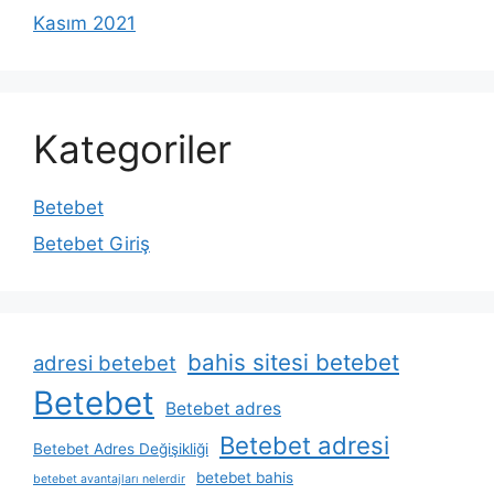
Kasım 2021
Kategoriler
Betebet
Betebet Giriş
bahis sitesi betebet
adresi betebet
Betebet
Betebet adres
Betebet adresi
Betebet Adres Değişikliği
betebet bahis
betebet avantajları nelerdir