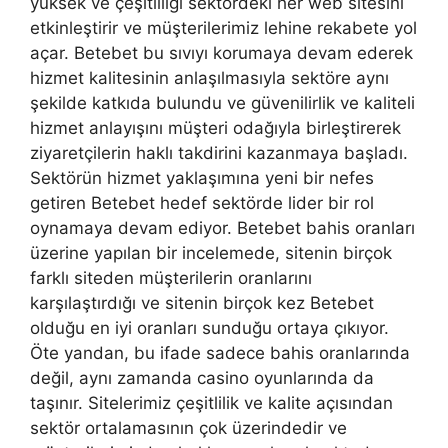
yüksek ve çeşitliliği sektördeki her web sitesini
etkinleştirir ve müşterilerimiz lehine rekabete yol
açar. Betebet bu sıvıyı korumaya devam ederek
hizmet kalitesinin anlaşılmasıyla sektöre aynı
şekilde katkıda bulundu ve güvenilirlik ve kaliteli
hizmet anlayışını müşteri odağıyla birleştirerek
ziyaretçilerin haklı takdirini kazanmaya başladı.
Sektörün hizmet yaklaşımına yeni bir nefes
getiren Betebet hedef sektörde lider bir rol
oynamaya devam ediyor. Betebet bahis oranları
üzerine yapılan bir incelemede, sitenin birçok
farklı siteden müşterilerin oranlarını
karşılaştırdığı ve sitenin birçok kez Betebet
olduğu en iyi oranları sunduğu ortaya çıkıyor.
Öte yandan, bu ifade sadece bahis oranlarında
değil, aynı zamanda casino oyunlarında da
taşınır. Sitelerimiz çeşitlilik ve kalite açısından
sektör ortalamasının çok üzerindedir ve