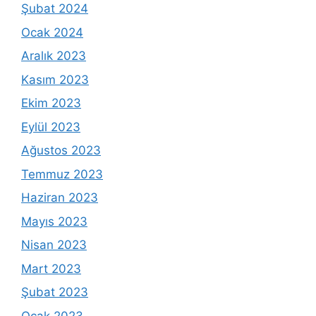
Şubat 2024
Ocak 2024
Aralık 2023
Kasım 2023
Ekim 2023
Eylül 2023
Ağustos 2023
Temmuz 2023
Haziran 2023
Mayıs 2023
Nisan 2023
Mart 2023
Şubat 2023
Ocak 2023