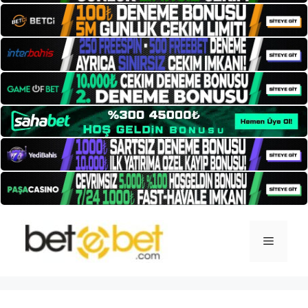
İçeriğe
atla
Menü