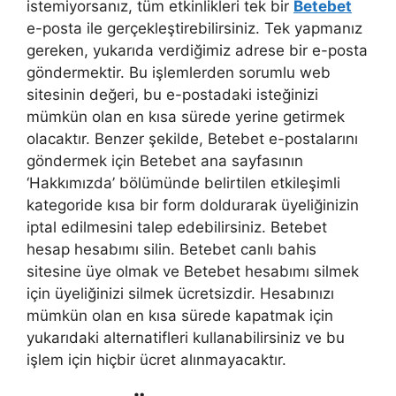
istemiyorsanız, tüm etkinlikleri tek bir
Betebet
e-posta ile gerçekleştirebilirsiniz. Tek yapmanız
gereken, yukarıda verdiğimiz adrese bir e-posta
göndermektir. Bu işlemlerden sorumlu web
sitesinin değeri, bu e-postadaki isteğinizi
mümkün olan en kısa sürede yerine getirmek
olacaktır. Benzer şekilde, Betebet e-postalarını
göndermek için Betebet ana sayfasının
‘Hakkımızda’ bölümünde belirtilen etkileşimli
kategoride kısa bir form doldurarak üyeliğinizin
iptal edilmesini talep edebilirsiniz. Betebet
hesap hesabımı silin. Betebet canlı bahis
sitesine üye olmak ve Betebet hesabımı silmek
için üyeliğinizi silmek ücretsizdir. Hesabınızı
mümkün olan en kısa sürede kapatmak için
yukarıdaki alternatifleri kullanabilirsiniz ve bu
işlem için hiçbir ücret alınmayacaktır.