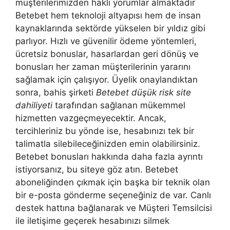
müşterilerimizden haklı yorumlar almaktadır
Betebet hem teknoloji altyapısı hem de insan
kaynaklarında sektörde yükselen bir yıldız gibi
parlıyor. Hızlı ve güvenilir ödeme yöntemleri,
ücretsiz bonuslar, hasarlardan geri dönüş ve
bonusları her zaman müşterilerinin yararını
sağlamak için çalışıyor. Üyelik onaylandıktan
sonra, bahis şirketi
Betebet düşük risk site
dahiliyeti
tarafından sağlanan mükemmel
hizmetten vazgeçmeyecektir. Ancak,
tercihleriniz bu yönde ise, hesabınızı tek bir
talimatla silebileceğinizden emin olabilirsiniz.
Betebet bonusları hakkında daha fazla ayrıntı
istiyorsanız, bu siteye göz atın. Betebet
aboneliğinden çıkmak için başka bir teknik olan
bir e-posta gönderme seçeneğiniz de var. Canlı
destek hattına bağlanarak ve Müşteri Temsilcisi
ile iletişime geçerek hesabınızı silmek