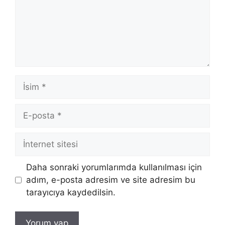
İsim
E-
posta
İnternet
sitesi
Daha sonraki yorumlarımda kullanılması için
adım, e-posta adresim ve site adresim bu
tarayıcıya kaydedilsin.