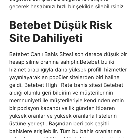
geçerek hesabınızı hızlı bir şekilde silebilirsiniz.
Betebet Düşük Risk
Site Dahiliyeti
Betebet Canlı Bahis Sitesi son derece düşük bir
hesap silme oranına sahiptir.Betebet bu iki
hizmet aracılığıyla daha yüksek profilli hizmetler
yayınlayarak en popüler sitelerden biri haline
geldi. Betebet High -Rate bahis sitesi Betebet
aldığı olumlu geri bildirim ve müşterilerinin
memnuniyeti ile müşterileriyle kendinden emin
bir pozisyon kazandı ve ilk günden itibaren
yüksek oranlar ve yüksek oranlarla listelerin
üstüne yerleşti. Başından beri çok çeşitli
bahislere erişilebilir. Tüm bu bahis oranlarının