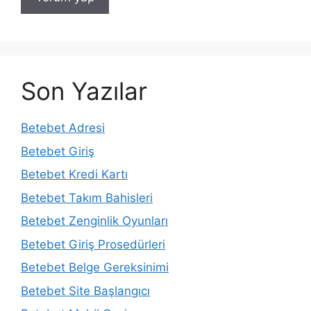
Son Yazılar
Betebet Adresi
Betebet Giriş
Betebet Kredi Kartı
Betebet Takım Bahisleri
Betebet Zenginlik Oyunları
Betebet Giriş Prosedürleri
Betebet Belge Gereksinimi
Betebet Site Başlangıcı