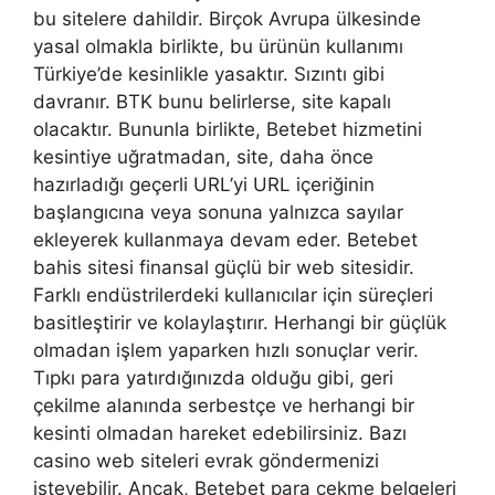
bu sitelere dahildir. Birçok Avrupa ülkesinde
yasal olmakla birlikte, bu ürünün kullanımı
Türkiye’de kesinlikle yasaktır. Sızıntı gibi
davranır. BTK bunu belirlerse, site kapalı
olacaktır. Bununla birlikte, Betebet hizmetini
kesintiye uğratmadan, site, daha önce
hazırladığı geçerli URL’yi URL içeriğinin
başlangıcına veya sonuna yalnızca sayılar
ekleyerek kullanmaya devam eder. Betebet
bahis sitesi finansal güçlü bir web sitesidir.
Farklı endüstrilerdeki kullanıcılar için süreçleri
basitleştirir ve kolaylaştırır. Herhangi bir güçlük
olmadan işlem yaparken hızlı sonuçlar verir.
Tıpkı para yatırdığınızda olduğu gibi, geri
çekilme alanında serbestçe ve herhangi bir
kesinti olmadan hareket edebilirsiniz. Bazı
casino web siteleri evrak göndermenizi
isteyebilir. Ancak, Betebet para çekme belgeleri