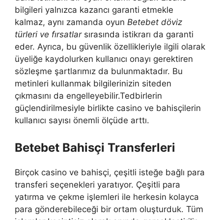
bilgileri yalnızca kazancı garanti etmekle
kalmaz, aynı zamanda oyun
Betebet döviz
türleri ve fırsatlar
sırasında istikrarı da garanti
eder. Ayrıca, bu güvenlik özellikleriyle ilgili olarak
üyeliğe kaydolurken kullanıcı onayı gerektiren
sözleşme şartlarımız da bulunmaktadır. Bu
metinleri kullanmak bilgilerinizin siteden
çıkmasını da engelleyebilir.Tedbirlerin
güçlendirilmesiyle birlikte casino ve bahisçilerin
kullanıcı sayısı önemli ölçüde arttı.
Betebet Bahisçi Transferleri
Birçok casino ve bahisçi, çeşitli isteğe bağlı para
transferi seçenekleri yaratıyor. Çeşitli para
yatırma ve çekme işlemleri ile herkesin kolayca
para gönderebileceği bir ortam oluşturduk. Tüm