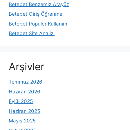
Betebet Benzersiz Arayüz
Betebet Giriş Öğrenme
Betebet Popüler Kullanım
Betebet Site Analizi
Arşivler
Temmuz 2026
Haziran 2026
Eylül 2025
Haziran 2025
Mayıs 2025