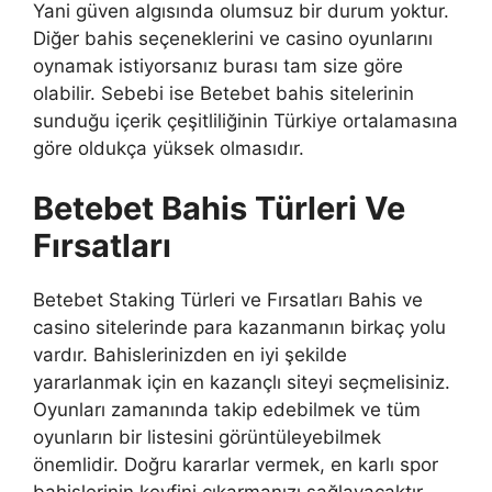
Yani güven algısında olumsuz bir durum yoktur.
Diğer bahis seçeneklerini ve casino oyunlarını
oynamak istiyorsanız burası tam size göre
olabilir. Sebebi ise Betebet bahis sitelerinin
sunduğu içerik çeşitliliğinin Türkiye ortalamasına
göre oldukça yüksek olmasıdır.
Betebet Bahis Türleri Ve
Fırsatları
Betebet Staking Türleri ve Fırsatları Bahis ve
casino sitelerinde para kazanmanın birkaç yolu
vardır. Bahislerinizden en iyi şekilde
yararlanmak için en kazançlı siteyi seçmelisiniz.
Oyunları zamanında takip edebilmek ve tüm
oyunların bir listesini görüntüleyebilmek
önemlidir. Doğru kararlar vermek, en karlı spor