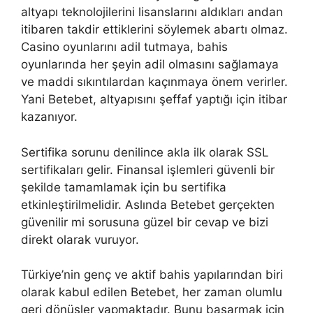
altyapı teknolojilerini lisanslarını aldıkları andan
itibaren takdir ettiklerini söylemek abartı olmaz.
Casino oyunlarını adil tutmaya, bahis
oyunlarında her şeyin adil olmasını sağlamaya
ve maddi sıkıntılardan kaçınmaya önem verirler.
Yani Betebet, altyapısını şeffaf yaptığı için itibar
kazanıyor.
Sertifika sorunu denilince akla ilk olarak SSL
sertifikaları gelir. Finansal işlemleri güvenli bir
şekilde tamamlamak için bu sertifika
etkinleştirilmelidir. Aslında Betebet gerçekten
güvenilir mi sorusuna güzel bir cevap ve bizi
direkt olarak vuruyor.
Türkiye’nin genç ve aktif bahis yapılarından biri
olarak kabul edilen Betebet, her zaman olumlu
geri dönüşler yapmaktadır. Bunu başarmak için