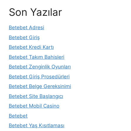
Son Yazılar
Betebet Adresi
Betebet Giriş
Betebet Kredi Kartı
Betebet Takım Bahisleri
Betebet Zenginlik Oyunları
Betebet Giriş Prosedürleri
Betebet Belge Gereksinimi
Betebet Site Başlangıcı
Betebet Mobil Casino
Betebet
Betebet Yaş Kısıtlaması