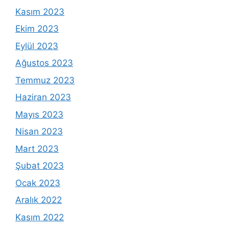
Kasım 2023
Ekim 2023
Eylül 2023
Ağustos 2023
Temmuz 2023
Haziran 2023
Mayıs 2023
Nisan 2023
Mart 2023
Şubat 2023
Ocak 2023
Aralık 2022
Kasım 2022