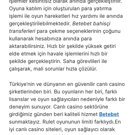
işlemler kesintisiz olarak anında gerçekleştirilir.
Oyuna katılım için oluşturulan para yatırma
işlemi ile oyun hareketleri hız yardımı ile anında
gerçekleştirilebilmektedir.
Betebet bahisçi
transferleri
para çekme seçeneklerinin çoğunu
kullanarak hesabınıza anında para
aktarabilirsiniz. Hızlı bir şekilde yüksek getiri
elde etmek için havale işlemlerini hızlı bir
şekilde gerçekleştirin. Saha görevlileri ile
çalışarak, mali sorunlar hızla çözülür.
Türkiye’nin ve dünyanın en güvenilir canlı casino
şirketlerinden biri. Bu oyunların her biri, farklı
lisanslar ve oyun sağlayıcıları nedeniyle farklı bir
deneyim sunuyor. Canlı casino sektörüne
girdiğimiz günden beri kaliteli hizmet
Betebet
sunmaktayız. Rulet oyununun limiti farklıydı.En
iyi canlı casino siteleri, oyun sağlayıcı olarak