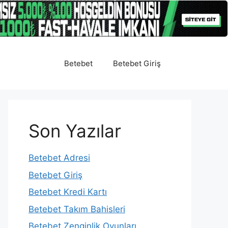
Betebet
Betebet Giriş
Son Yazılar
Betebet Adresi
Betebet Giriş
Betebet Kredi Kartı
Betebet Takım Bahisleri
Betebet Zenginlik Oyunları