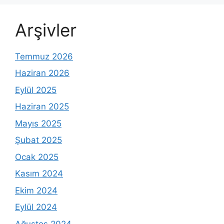
Arşivler
Temmuz 2026
Haziran 2026
Eylül 2025
Haziran 2025
Mayıs 2025
Şubat 2025
Ocak 2025
Kasım 2024
Ekim 2024
Eylül 2024
Ağustos 2024