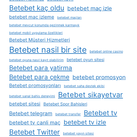
Betebet kaç oldu
betebet maç izle
betebet maç izleme
betebet maçları
betebet mevcut konumda gezinmek karmaşık
betebet mobil uygulama özellikleri
Betebet Müşteri Hizmetleri
Betebet nasil bir site
betebet online casino
betebet oyun sitesi
betebet oyuna nasıl kayıt olabilirim
Betebet para yatirma
Betebet para çekme
betebet promosyon
Betebet promosyonları
betebet saha destek ekibi
Betebet sikayetvar
betebet sanal bahis deneyimi
betebet sitesi
Betebet Spor Bahisleri
Betebet tv
Betebet telegram
betebet transfer
betebet tv izle
betebet tv canli maç
Betebet Twitter
betebet yayın sitesi