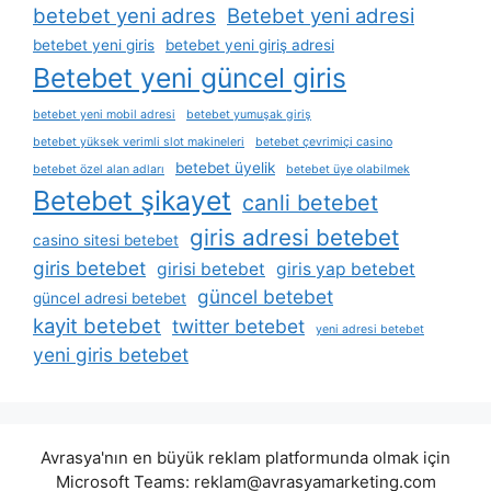
betebet yeni adres
Betebet yeni adresi
betebet yeni giris
betebet yeni giriş adresi
Betebet yeni güncel giris
betebet yeni mobil adresi
betebet yumuşak giriş
betebet yüksek verimli slot makineleri
betebet çevrimiçi casino
betebet üyelik
betebet özel alan adları
betebet üye olabilmek
Betebet şikayet
canli betebet
giris adresi betebet
casino sitesi betebet
giris betebet
girisi betebet
giris yap betebet
güncel betebet
güncel adresi betebet
kayit betebet
twitter betebet
yeni adresi betebet
yeni giris betebet
Avrasya'nın en büyük reklam platformunda olmak için
Microsoft Teams:
reklam@avrasyamarketing.com