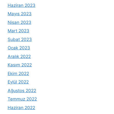
Haziran 2023
Mayıs 2023
Nisan 2023
Mart 2023
Şubat 2023
Ocak 2023
Aralık 2022
Kasım 2022
Ekim 2022
Eylül 2022
Ağustos 2022
Temmuz 2022
Haziran 2022