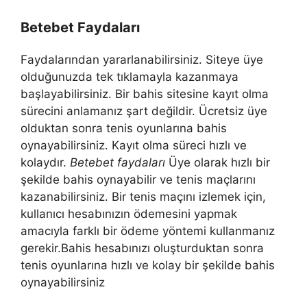
Betebet Faydaları
Faydalarından yararlanabilirsiniz. Siteye üye
olduğunuzda tek tıklamayla kazanmaya
başlayabilirsiniz. Bir bahis sitesine kayıt olma
sürecini anlamanız şart değildir. Ücretsiz üye
olduktan sonra tenis oyunlarına bahis
oynayabilirsiniz. Kayıt olma süreci hızlı ve
kolaydır.
Betebet faydaları
Üye olarak hızlı bir
şekilde bahis oynayabilir ve tenis maçlarını
kazanabilirsiniz. Bir tenis maçını izlemek için,
kullanıcı hesabınızın ödemesini yapmak
amacıyla farklı bir ödeme yöntemi kullanmanız
gerekir.Bahis hesabınızı oluşturduktan sonra
tenis oyunlarına hızlı ve kolay bir şekilde bahis
oynayabilirsiniz