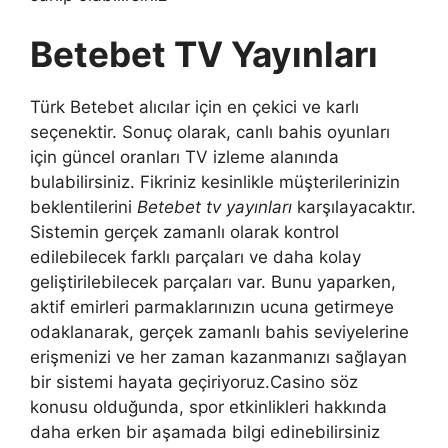
Betebet TV Yayınları
Türk Betebet alıcılar için en çekici ve karlı
seçenektir. Sonuç olarak, canlı bahis oyunları
için güncel oranları TV izleme alanında
bulabilirsiniz. Fikriniz kesinlikle müşterilerinizin
beklentilerini
Betebet tv yayınları
karşılayacaktır.
Sistemin gerçek zamanlı olarak kontrol
edilebilecek farklı parçaları ve daha kolay
geliştirilebilecek parçaları var. Bunu yaparken,
aktif emirleri parmaklarınızın ucuna getirmeye
odaklanarak, gerçek zamanlı bahis seviyelerine
erişmenizi ve her zaman kazanmanızı sağlayan
bir sistemi hayata geçiriyoruz.Casino söz
konusu olduğunda, spor etkinlikleri hakkında
daha erken bir aşamada bilgi edinebilirsiniz