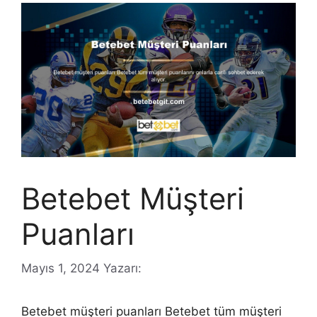
Betebet Müşteri
Puanları
Mayıs 1, 2024
Yazarı:
Betebet müşteri puanları Betebet tüm müşteri