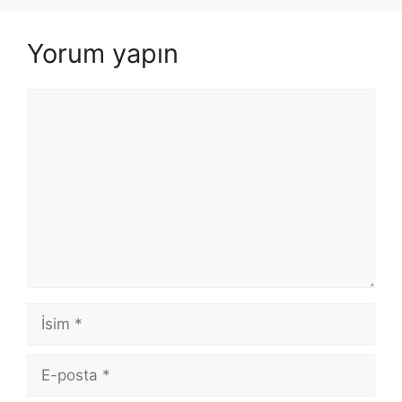
Yorum yapın
Yorum
İsim
E-
posta