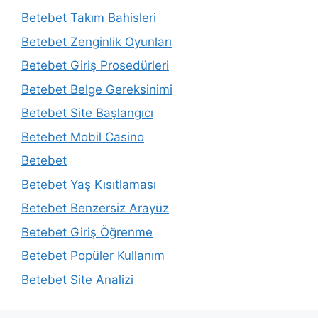
Betebet Takım Bahisleri
Betebet Zenginlik Oyunları
Betebet Giriş Prosedürleri
Betebet Belge Gereksinimi
Betebet Site Başlangıcı
Betebet Mobil Casino
Betebet
Betebet Yaş Kısıtlaması
Betebet Benzersiz Arayüz
Betebet Giriş Öğrenme
Betebet Popüler Kullanım
Betebet Site Analizi