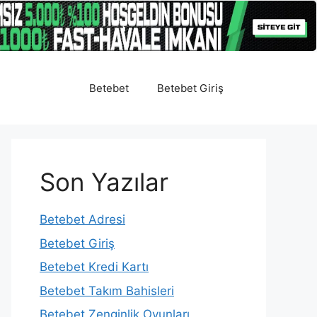
Betebet
Betebet Giriş
Son Yazılar
Betebet Adresi
Betebet Giriş
Betebet Kredi Kartı
Betebet Takım Bahisleri
Betebet Zenginlik Oyunları