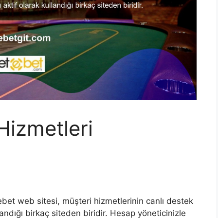
Hizmetleri
ebet web sitesi, müşteri hizmetlerinin canlı destek
landığı birkaç siteden biridir. Hesap yöneticinizle