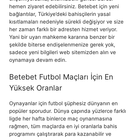
hemen ziyaret edebilirsiniz. Betebet için yeni
bağlantılar, Türkiye’deki bahisçilerin yasal
kısıtlamaları nedeniyle sürekli değişiyor ve size
her zaman farklı bir adresten hizmet veriyor.
Yani bir uyarı mahkeme kararına benzer bir
şekilde biterse endişelenmenize gerek yok,
sadece yeni bilgileri web sitemizden alın ve
oynamaya devam edin.
Betebet Futbol Maçları İçin En
Yüksek Oranlar
Oynayanlar için futbol şüphesiz dünyanın en
popüler sporudur. Dünya çapında yüzlerce farklı
ligde her hafta binlerce maç oynanmasına
rağmen, tüm maçlarda en iyi oranlarla bahis
programını çalıştırarak para kazanabilir ve