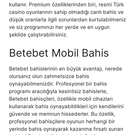
kullanır. Premium özelliklerinden biri, resmi Türk
casino oyunlarının sahip olmadığı canlı bahis ve
düşük oranlarla ilgili sorunlardan kurtulabilmeniz
ve siz programınızı her yerde ve en uygun
şekilde çalıştırabilirsiniz.
Betebet Mobil Bahis
Betebet bahislerinin en büyük avantajı, nerede
olursanız olun zahmetsizce bahis
oynayabilmenizdir. Profesyonel bir bahis
programı aracılığıyla kesintisiz bahislerle,
Betebet bahisçileri, özellikle mobil cihazları
kullanarak bahis oynayabildikleri için kendilerini
güvende ve memnun hissederler. Bu özellik,
profesyonel bahisçilere oyunun herhangi bir
yerinde bahis oynayarak kazanma fırsatı sunan