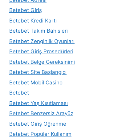
Betebet Giriş
Betebet Kredi Kartı
Betebet Takım Bahisleri
Betebet Zenginlik Oyunları
Betebet Giriş Prosedürleri
Betebet Belge Gereksinimi
Betebet Site Başlangıcı
Betebet Mobil Casino
Betebet
Betebet Yaş Kısıtlaması
Betebet Benzersiz Arayüz
Betebet Giriş Öğrenme
Betebet Popüler Kullanım