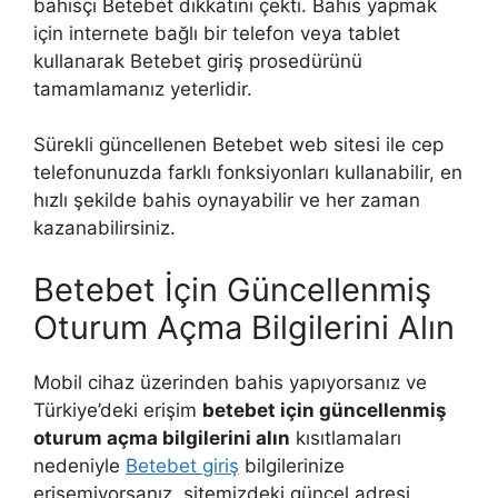
bahisçi Betebet dikkatini çekti. Bahis yapmak
için internete bağlı bir telefon veya tablet
kullanarak Betebet giriş prosedürünü
tamamlamanız yeterlidir.
Sürekli güncellenen Betebet web sitesi ile cep
telefonunuzda farklı fonksiyonları kullanabilir, en
hızlı şekilde bahis oynayabilir ve her zaman
kazanabilirsiniz.
Betebet İçin Güncellenmiş
Oturum Açma Bilgilerini Alın
Mobil cihaz üzerinden bahis yapıyorsanız ve
Türkiye’deki erişim
betebet için güncellenmiş
oturum açma bilgilerini alın
kısıtlamaları
nedeniyle
Betebet giriş
bilgilerinize
erişemiyorsanız, sitemizdeki güncel adresi