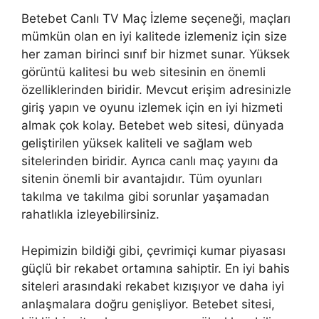
Betebet Canlı TV Maç İzleme seçeneği, maçları
mümkün olan en iyi kalitede izlemeniz için size
her zaman birinci sınıf bir hizmet sunar. Yüksek
görüntü kalitesi bu web sitesinin en önemli
özelliklerinden biridir. Mevcut erişim adresinizle
giriş yapın ve oyunu izlemek için en iyi hizmeti
almak çok kolay. Betebet web sitesi, dünyada
geliştirilen yüksek kaliteli ve sağlam web
sitelerinden biridir. Ayrıca canlı maç yayını da
sitenin önemli bir avantajıdır. Tüm oyunları
takılma ve takılma gibi sorunlar yaşamadan
rahatlıkla izleyebilirsiniz.
Hepimizin bildiği gibi, çevrimiçi kumar piyasası
güçlü bir rekabet ortamına sahiptir. En iyi bahis
siteleri arasındaki rekabet kızışıyor ve daha iyi
anlaşmalara doğru genişliyor. Betebet sitesi,