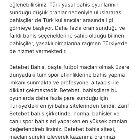
eğlenebilirsiniz. Türk yasal bahis oyunlarının
sunduğu düşük oranlar nedeniyle uluslararası
bahisçiler de Türk kullanıcılar arasında ilgi
görmeye başlıyor. Daha fazla oran sunduğu ve
farklı bahis seçeneklerine sahip olduğu bilinen
bahisçiler, yasaklı olmalarına rağmen Türkiye’de
de hizmet vermektedir.
Betebet Bahis, başta futbol maçları olmak üzere
dünyadaki tüm spor etkinliklerine bahis yapma
imkanı sunmakta ve profesyonel altyapısı ile
dikkat çekmektedir. Betebet, bahisçilere bu
oyunlarda daha fazla para sunduğu için
Türkiye’deki en iyi bahis sitelerinden biridir. Zarif
Betebet bahis şirketinde, normal bahisler ve
canlı spor bahisleri yaparken en yüksek oranları
değerlendirebilirsiniz. Betebet bahis sitesi,
maçları sürekli izleyerek kazanma oranınızı