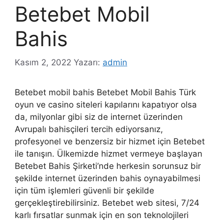
Betebet Mobil
Bahis
Kasım 2, 2022
Yazarı:
admin
Betebet mobil bahis Betebet Mobil Bahis Türk
oyun ve casino siteleri kapılarını kapatıyor olsa
da, milyonlar gibi siz de internet üzerinden
Avrupalı ​​bahisçileri tercih ediyorsanız,
profesyonel ve benzersiz bir hizmet için Betebet
ile tanışın. Ülkemizde hizmet vermeye başlayan
Betebet Bahis Şirketi’nde herkesin sorunsuz bir
şekilde internet üzerinden bahis oynayabilmesi
için tüm işlemleri güvenli bir şekilde
gerçekleştirebilirsiniz. Betebet web sitesi, 7/24
karlı fırsatlar sunmak için en son teknolojileri