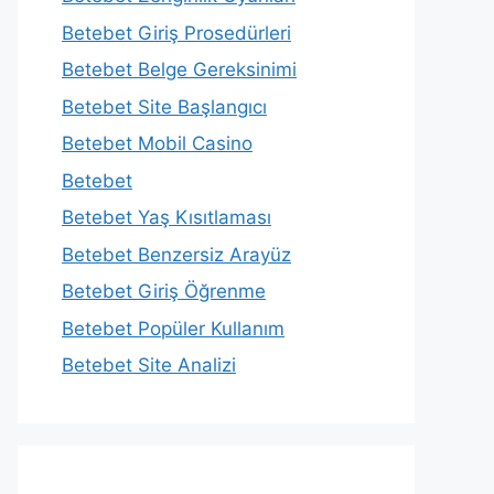
Betebet Giriş Prosedürleri
Betebet Belge Gereksinimi
Betebet Site Başlangıcı
Betebet Mobil Casino
Betebet
Betebet Yaş Kısıtlaması
Betebet Benzersiz Arayüz
Betebet Giriş Öğrenme
Betebet Popüler Kullanım
Betebet Site Analizi