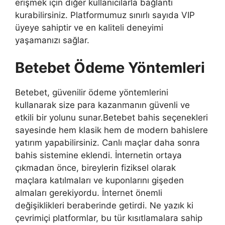
erişmek için diğer kullanıcılarla bağlantı
kurabilirsiniz. Platformumuz sınırlı sayıda VIP
üyeye sahiptir ve en kaliteli deneyimi
yaşamanızı sağlar.
Betebet Ödeme Yöntemleri
Betebet, güvenilir ödeme yöntemlerini
kullanarak size para kazanmanın güvenli ve
etkili bir yolunu sunar.Betebet bahis seçenekleri
sayesinde hem klasik hem de modern bahislere
yatırım yapabilirsiniz. Canlı maçlar daha sonra
bahis sistemine eklendi. İnternetin ortaya
çıkmadan önce, bireylerin fiziksel olarak
maçlara katılmaları ve kuponlarını gişeden
almaları gerekiyordu. İnternet önemli
değişiklikleri beraberinde getirdi. Ne yazık ki
çevrimiçi platformlar, bu tür kısıtlamalara sahip