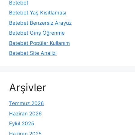
Betebet
Betebet Yaş Kısıtlaması
Betebet Benzersiz Arayüz
Betebet Giriş Öğrenme
Betebet Popüler Kullanım
Betebet Site Analizi
Arşivler
Temmuz 2026
Haziran 2026
Eylül 2025
Haziran 2025