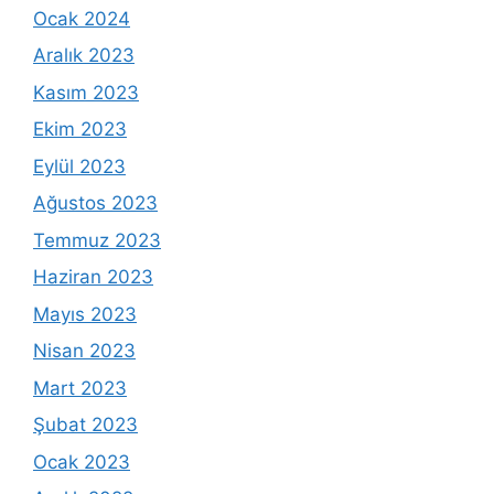
Ocak 2024
Aralık 2023
Kasım 2023
Ekim 2023
Eylül 2023
Ağustos 2023
Temmuz 2023
Haziran 2023
Mayıs 2023
Nisan 2023
Mart 2023
Şubat 2023
Ocak 2023