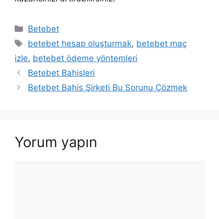
Kategoriler
Betebet
Etiketler
betebet hesap oluşturmak
,
betebet maç
izle
,
betebet ödeme yöntemleri
Betebet Bahisleri
Betebet Bahis Şirketi Bu Sorunu Çözmek
Yorum yapın
Yorum