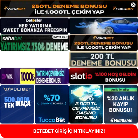
×
BETEBET GİRİŞ İÇİN TIKLAYINIZ!