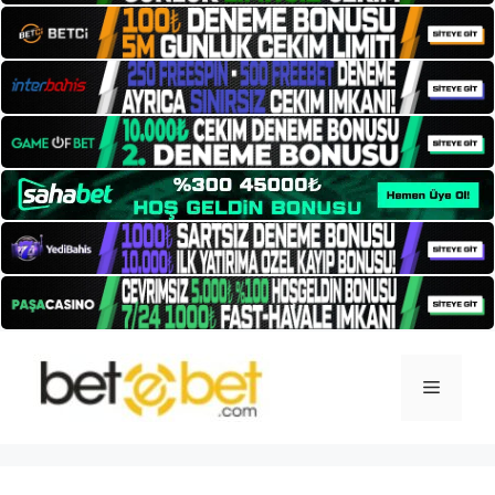
İçeriğe
atla
Menü