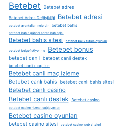
Betebet
Betebet adres
Betebet adresi
Betebet Adres Değişikliği
betebet bahis
betebet avantajları nelerdir
betebet bahis güncel adres bahisçisi
Betebet bahis sitesi
betebet balık tutma oyunları
Betebet bonus
betebet belge i̇stiyor mu
betebet canli
betebet canli destek
betebet canli maç izle
Betebet canli maç izleme
Betebet canlı bahis
betebet canlı bahis sitesi
Betebet canlı casino
Betebet canlı destek
Betebet casino
betebet casino hizmet sağlayıcıları
Betebet casino oyunları
betebet casino sitesi
betebet casino web siteleri