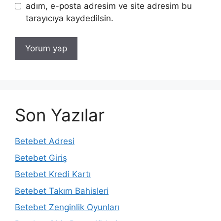
adım, e-posta adresim ve site adresim bu
tarayıcıya kaydedilsin.
Son Yazılar
Betebet Adresi
Betebet Giriş
Betebet Kredi Kartı
Betebet Takım Bahisleri
Betebet Zenginlik Oyunları