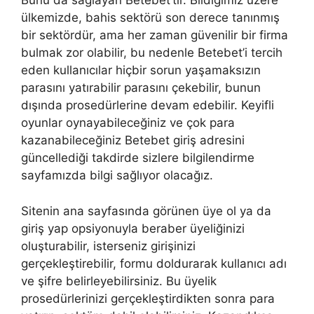
Bunu da sağlayan Betebet’tir. Bildiğimiz üzere
ülkemizde, bahis sektörü son derece tanınmış
bir sektördür, ama her zaman güvenilir bir firma
bulmak zor olabilir, bu nedenle Betebet’i tercih
eden kullanıcılar hiçbir sorun yaşamaksızın
parasını yatırabilir parasını çekebilir, bunun
dışında prosedürlerine devam edebilir. Keyifli
oyunlar oynayabileceğiniz ve çok para
kazanabileceğiniz Betebet giriş adresini
güncellediği takdirde sizlere bilgilendirme
sayfamızda bilgi sağlıyor olacağız.
Sitenin ana sayfasında görünen üye ol ya da
giriş yap opsiyonuyla beraber üyeliğinizi
oluşturabilir, isterseniz girişinizi
gerçekleştirebilir, formu doldurarak kullanıcı adı
ve şifre belirleyebilirsiniz. Bu üyelik
prosedürlerinizi gerçekleştirdikten sonra para