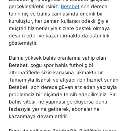
gerçekleştirebilirsiniz.
Betebet
son derece
tanınmış ve bahis camiasında önemli bir
kuruluştur, her zaman kullanıcı odaklılığıyla
müşteri hizmetleriyle sizlere destek olmaya
devam eder ve kazandırmakta da üstünlük
göstermiştir.
Daima yüksek bahis oranlarına sahip olan
Betebet, çoğu spor bahis futbol gibi
alternatiflerle sizin karşısına çıkmaktadır.
Tamamıyla lisanslı ve altyapılı bir hizmet sunan
Betebet’i son derece güven arz eden yapısıyla
problemsiz bir biçimde tercih edebilirsiniz. Bir
bahis sitesi, ne yapması gerekiyorsa bunu
fazlasıyla yerine getirerek, abonelerine
kazanmaya devam ettirir.