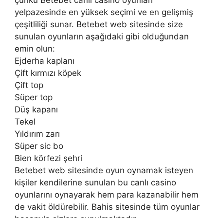
yelpazesinde en yüksek seçimi ve en gelişmiş
çeşitliliği sunar. Betebet web sitesinde size
sunulan oyunların aşağıdaki gibi olduğundan
emin olun:
Ejderha kaplanı
Çift kırmızı köpek
Çift ​​top
Süper top
Düş kapanı
Tekel
Yıldırım zarı
Süper sic bo
Bien körfezi şehri
Betebet web sitesinde oyun oynamak isteyen
kişiler kendilerine sunulan bu canlı casino
oyunlarını oynayarak hem para kazanabilir hem
de vakit öldürebilir. Bahis sitesinde tüm oyunlar