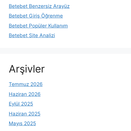
Betebet Benzersiz Arayüz
Betebet Giriş Öğrenme
Betebet Popüler Kullanım
Betebet Site Analizi
Arşivler
Temmuz 2026
Haziran 2026
Eylül 2025
Haziran 2025
Mayıs 2025