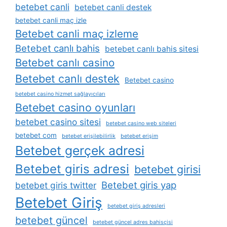
betebet canli
betebet canli destek
betebet canli maç izle
Betebet canli maç izleme
Betebet canlı bahis
betebet canlı bahis sitesi
Betebet canlı casino
Betebet canlı destek
Betebet casino
betebet casino hizmet sağlayıcıları
Betebet casino oyunları
betebet casino sitesi
betebet casino web siteleri
betebet com
betebet erişilebilirlik
betebet erişim
Betebet gerçek adresi
Betebet giris adresi
betebet girisi
Betebet giris yap
betebet giris twitter
Betebet Giriş
betebet giriş adresleri
betebet güncel
betebet güncel adres bahisçisi