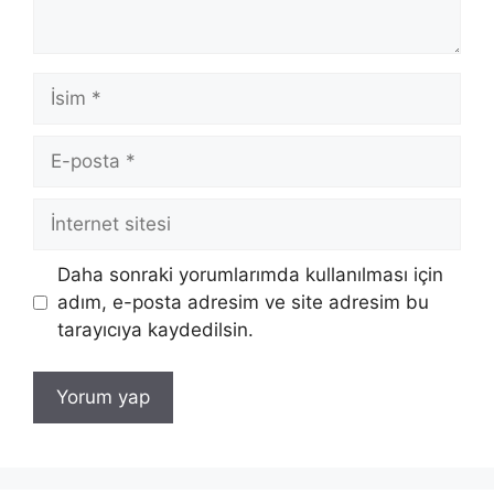
İsim
E-
posta
İnternet
sitesi
Daha sonraki yorumlarımda kullanılması için
adım, e-posta adresim ve site adresim bu
tarayıcıya kaydedilsin.