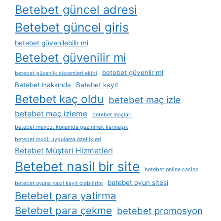
Betebet güncel adresi
Betebet güncel giris
betebet güvenilebilir mi
Betebet güvenilir mi
betebet güvenlir mi
betebet güvenlik sistemleri ekibi
Betebet Hakkında
Betebet kayıt
Betebet kaç oldu
betebet maç izle
betebet maç izleme
betebet maçları
betebet mevcut konumda gezinmek karmaşık
betebet mobil uygulama özellikleri
Betebet Müşteri Hizmetleri
Betebet nasil bir site
betebet online casino
betebet oyun sitesi
betebet oyuna nasıl kayıt olabilirim
Betebet para yatirma
Betebet para çekme
betebet promosyon