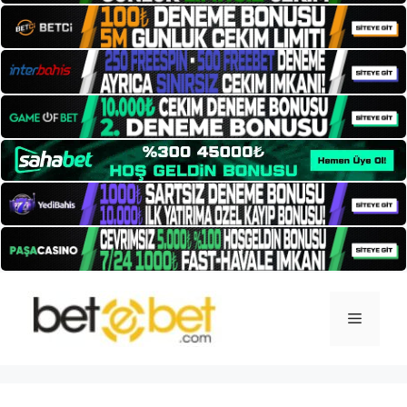
İçeriğe
atla
Menü