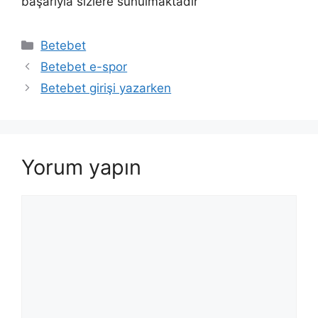
başarıyla sizlere sunulmaktadır
Kategoriler
Betebet
Betebet e-spor
Betebet girişi yazarken
Yorum yapın
Yorum