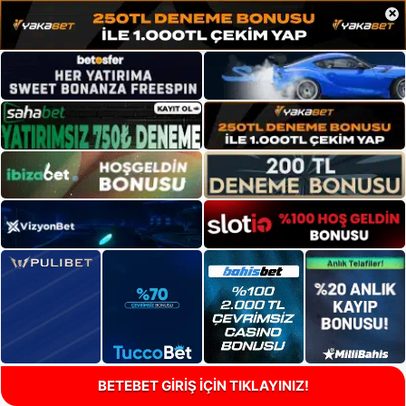
×
BETEBET GİRİŞ İÇİN TIKLAYINIZ!