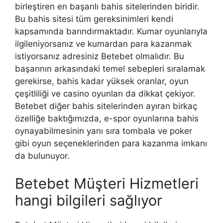
birleştiren en başarılı bahis sitelerinden biridir.
Bu bahis sitesi tüm gereksinimleri kendi
kapsamında barındırmaktadır. Kumar oyunlarıyla
ilgileniyorsanız ve kumardan para kazanmak
istiyorsanız adresiniz Betebet olmalıdır. Bu
başarının arkasındaki temel sebepleri sıralamak
gerekirse, bahis kadar yüksek oranlar, oyun
çeşitliliği ve casino oyunları da dikkat çekiyor.
Betebet diğer bahis sitelerinden ayıran birkaç
özelliğe baktığımızda, e-spor oyunlarına bahis
oynayabilmesinin yanı sıra tombala ve poker
gibi oyun seçeneklerinden para kazanma imkanı
da bulunuyor.
Betebet Müşteri Hizmetleri
hangi bilgileri sağlıyor