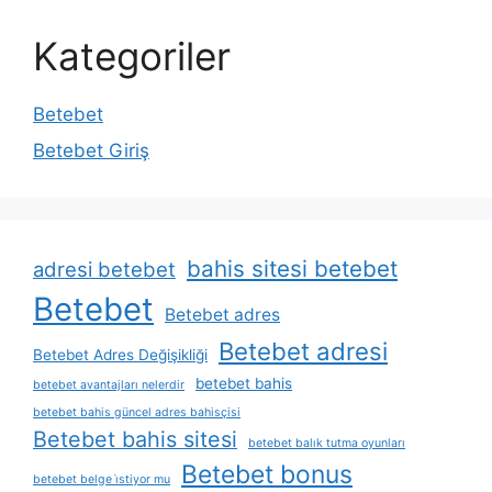
Kategoriler
Betebet
Betebet Giriş
bahis sitesi betebet
adresi betebet
Betebet
Betebet adres
Betebet adresi
Betebet Adres Değişikliği
betebet bahis
betebet avantajları nelerdir
betebet bahis güncel adres bahisçisi
Betebet bahis sitesi
betebet balık tutma oyunları
Betebet bonus
betebet belge i̇stiyor mu