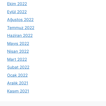
Ekim 2022
Eylül 2022
Ağustos 2022
Temmuz 2022
Haziran 2022
Mayıs 2022
Nisan 2022
Mart 2022
Şubat 2022
Ocak 2022
Aralık 2021
Kasım 2021