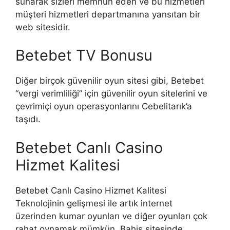
sunarak sizleri memnun eden ve bu hizmetleri
müşteri hizmetleri departmanına yansıtan bir
web sitesidir.
Betebet TV Bonusu
Diğer birçok güvenilir oyun sitesi gibi, Betebet
“vergi verimliliği” için güvenilir oyun sitelerini ve
çevrimiçi oyun operasyonlarını Cebelitarık’a
taşıdı.
Betebet Canlı Casino
Hizmet Kalitesi
Betebet Canlı Casino Hizmet Kalitesi
Teknolojinin gelişmesi ile artık internet
üzerinden kumar oyunları ve diğer oyunları çok
rahat oynamak mümkün. Bahis sitesinde