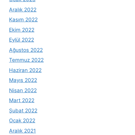
Aralık 2022
Kasım 2022
Ekim 2022
Eylül 2022
Ağustos 2022
Temmuz 2022
Haziran 2022
Mayıs 2022
Nisan 2022
Mart 2022
Şubat 2022
Ocak 2022
Aralık 2021