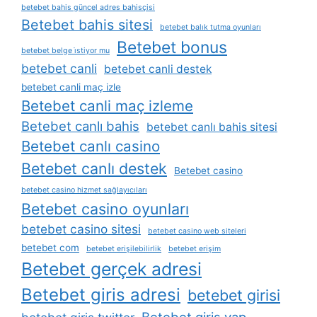
betebet bahis güncel adres bahisçisi
Betebet bahis sitesi
betebet balık tutma oyunları
Betebet bonus
betebet belge i̇stiyor mu
betebet canli
betebet canli destek
betebet canli maç izle
Betebet canli maç izleme
Betebet canlı bahis
betebet canlı bahis sitesi
Betebet canlı casino
Betebet canlı destek
Betebet casino
betebet casino hizmet sağlayıcıları
Betebet casino oyunları
betebet casino sitesi
betebet casino web siteleri
betebet com
betebet erişilebilirlik
betebet erişim
Betebet gerçek adresi
Betebet giris adresi
betebet girisi
Betebet giris yap