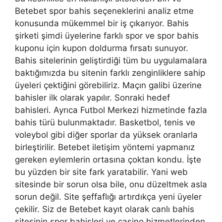
Betebet spor bahis seçeneklerini analiz etme
konusunda mükemmel bir iş çıkarıyor. Bahis
şirketi şimdi üyelerine farklı spor ve spor bahis
kuponu için kupon doldurma fırsatı sunuyor.
Bahis sitelerinin geliştirdiği tüm bu uygulamalara
baktığımızda bu sitenin farklı zenginliklere sahip
üyeleri çektiğini görebiliriz. Maçın galibi üzerine
bahisler ilk olarak yapılır. Sonraki hedef
bahisleri. Ayrıca Futbol Merkezi hizmetinde fazla
bahis türü bulunmaktadır. Basketbol, ​​tenis ve
voleybol gibi diğer sporlar da yüksek oranlarla
birleştirilir. Betebet iletişim yöntemi yapmanız
gereken eylemlerin ortasına çoktan kondu. İşte
bu yüzden bir site fark yaratabilir. Yani web
sitesinde bir sorun olsa bile, onu düzeltmek asla
sorun değil. Site şeffaflığı artırdıkça yeni üyeler
çekilir. Siz de Betebet kayıt olarak canlı bahis
sitesinin spor bahisleri ve casino hizmetlerinden