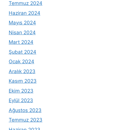
Temmuz 2024
Haziran 2024
Mayıs 2024
Nisan 2024
Mart 2024
Şubat 2024
Ocak 2024
Aralık 2023
Kasım 2023
Ekim 2023
Eylül 2023
Ağustos 2023
Temmuz 2023
Haziran 2023