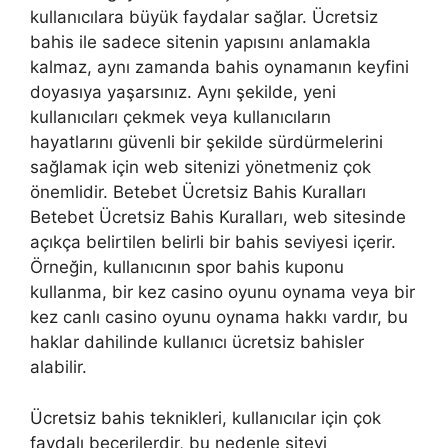
kullanıcılara büyük faydalar sağlar. Ücretsiz
bahis ile sadece sitenin yapısını anlamakla
kalmaz, aynı zamanda bahis oynamanın keyfini
doyasıya yaşarsınız. Aynı şekilde, yeni
kullanıcıları çekmek veya kullanıcıların
hayatlarını güvenli bir şekilde sürdürmelerini
sağlamak için web sitenizi yönetmeniz çok
önemlidir. Betebet Ücretsiz Bahis Kuralları
Betebet Ücretsiz Bahis Kuralları, web sitesinde
açıkça belirtilen belirli bir bahis seviyesi içerir.
Örneğin, kullanıcının spor bahis kuponu
kullanma, bir kez casino oyunu oynama veya bir
kez canlı casino oyunu oynama hakkı vardır, bu
haklar dahilinde kullanıcı ücretsiz bahisler
alabilir.
Ücretsiz bahis teknikleri, kullanıcılar için çok
faydalı becerilerdir, bu nedenle siteyi