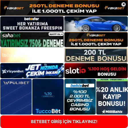
×
BETEBET GİRİŞ İÇİN TIKLAYINIZ!