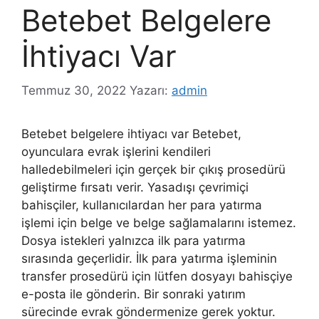
Betebet Belgelere
İhtiyacı Var
Temmuz 30, 2022
Yazarı:
admin
Betebet belgelere ihtiyacı var Betebet,
oyunculara evrak işlerini kendileri
halledebilmeleri için gerçek bir çıkış prosedürü
geliştirme fırsatı verir. Yasadışı çevrimiçi
bahisçiler, kullanıcılardan her para yatırma
işlemi için belge ve belge sağlamalarını istemez.
Dosya istekleri yalnızca ilk para yatırma
sırasında geçerlidir. İlk para yatırma işleminin
transfer prosedürü için lütfen dosyayı bahisçiye
e-posta ile gönderin. Bir sonraki yatırım
sürecinde evrak göndermenize gerek yoktur.