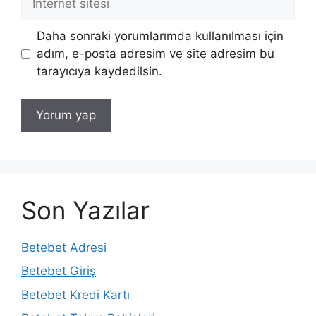
sitesi
Daha sonraki yorumlarımda kullanılması için
adım, e-posta adresim ve site adresim bu
tarayıcıya kaydedilsin.
Son Yazılar
Betebet Adresi
Betebet Giriş
Betebet Kredi Kartı