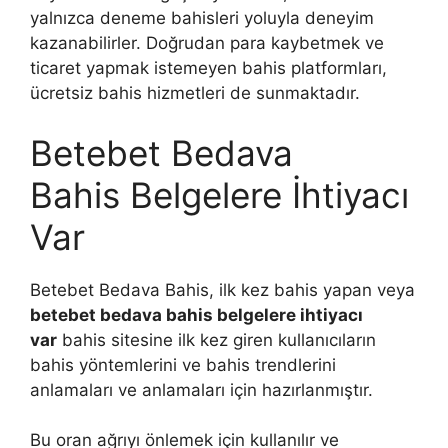
yalnızca deneme bahisleri yoluyla deneyim
kazanabilirler. Doğrudan para kaybetmek ve
ticaret yapmak istemeyen bahis platformları,
ücretsiz bahis hizmetleri de sunmaktadır.
Betebet Bedava
Bahis Belgelere İhtiyacı
Var
Betebet Bedava Bahis, ilk kez bahis yapan veya
betebet bedava bahis belgelere ihtiyacı
var
bahis sitesine ilk kez giren kullanıcıların
bahis yöntemlerini ve bahis trendlerini
anlamaları ve anlamaları için hazırlanmıştır.
Bu oran ağrıyı önlemek için kullanılır ve