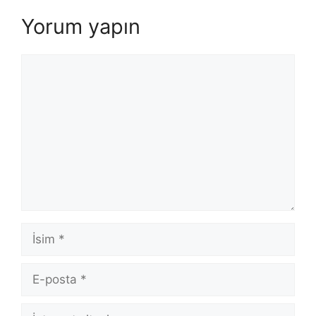
Yorum yapın
Yorum
İsim
E-
posta
İnternet