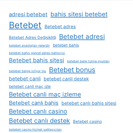
bahis sitesi betebet
adresi betebet
Betebet
Betebet adres
Betebet adresi
Betebet Adres Değişikliği
betebet bahis
betebet avantajları nelerdir
betebet bahis güncel adres bahisçisi
Betebet bahis sitesi
betebet balık tutma oyunları
Betebet bonus
betebet belge i̇stiyor mu
betebet canli
betebet canli destek
betebet canli maç izle
Betebet canli maç izleme
Betebet canlı bahis
betebet canlı bahis sitesi
Betebet canlı casino
Betebet canlı destek
Betebet casino
betebet casino hizmet sağlayıcıları