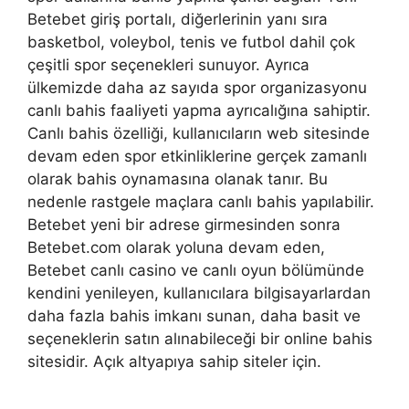
Betebet giriş portalı, diğerlerinin yanı sıra
basketbol, ​​voleybol, tenis ve futbol dahil çok
çeşitli spor seçenekleri sunuyor. Ayrıca
ülkemizde daha az sayıda spor organizasyonu
canlı bahis faaliyeti yapma ayrıcalığına sahiptir.
Canlı bahis özelliği, kullanıcıların web sitesinde
devam eden spor etkinliklerine gerçek zamanlı
olarak bahis oynamasına olanak tanır. Bu
nedenle rastgele maçlara canlı bahis yapılabilir.
Betebet yeni bir adrese girmesinden sonra
Betebet.com olarak yoluna devam eden,
Betebet canlı casino ve canlı oyun bölümünde
kendini yenileyen, kullanıcılara bilgisayarlardan
daha fazla bahis imkanı sunan, daha basit ve
seçeneklerin satın alınabileceği bir online bahis
sitesidir. Açık altyapıya sahip siteler için.