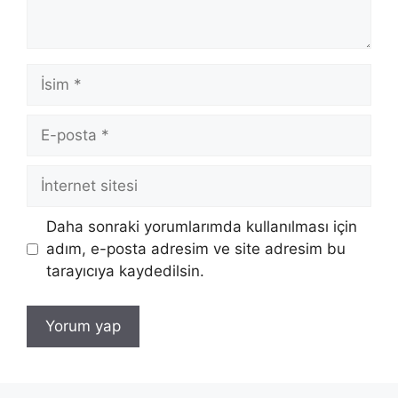
İsim
E-
posta
İnternet
sitesi
Daha sonraki yorumlarımda kullanılması için
adım, e-posta adresim ve site adresim bu
tarayıcıya kaydedilsin.