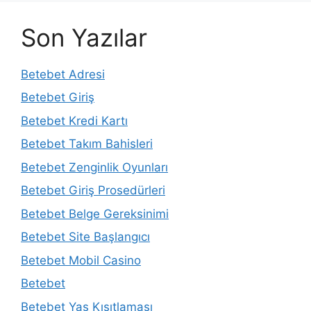
Son Yazılar
Betebet Adresi
Betebet Giriş
Betebet Kredi Kartı
Betebet Takım Bahisleri
Betebet Zenginlik Oyunları
Betebet Giriş Prosedürleri
Betebet Belge Gereksinimi
Betebet Site Başlangıcı
Betebet Mobil Casino
Betebet
Betebet Yaş Kısıtlaması