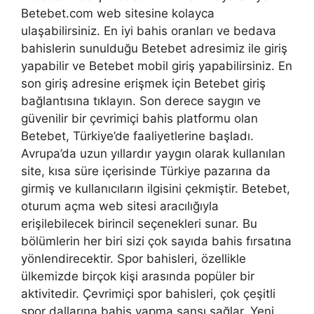
Betebet.com web sitesine kolayca
ulaşabilirsiniz. En iyi bahis oranları ve bedava
bahislerin sunulduğu Betebet adresimiz ile giriş
yapabilir ve Betebet mobil giriş yapabilirsiniz. En
son giriş adresine erişmek için Betebet giriş
bağlantısına tıklayın. Son derece saygın ve
güvenilir bir çevrimiçi bahis platformu olan
Betebet, Türkiye’de faaliyetlerine başladı.
Avrupa’da uzun yıllardır yaygın olarak kullanılan
site, kısa süre içerisinde Türkiye pazarına da
girmiş ve kullanıcıların ilgisini çekmiştir. Betebet,
oturum açma web sitesi aracılığıyla
erişilebilecek birincil seçenekleri sunar. Bu
bölümlerin her biri sizi çok sayıda bahis fırsatına
yönlendirecektir. Spor bahisleri, özellikle
ülkemizde birçok kişi arasında popüler bir
aktivitedir. Çevrimiçi spor bahisleri, çok çeşitli
spor dallarına bahis yapma şansı sağlar. Yeni