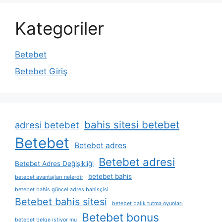
Kategoriler
Betebet
Betebet Giriş
bahis sitesi betebet
adresi betebet
Betebet
Betebet adres
Betebet adresi
Betebet Adres Değişikliği
betebet bahis
betebet avantajları nelerdir
betebet bahis güncel adres bahisçisi
Betebet bahis sitesi
betebet balık tutma oyunları
Betebet bonus
betebet belge i̇stiyor mu