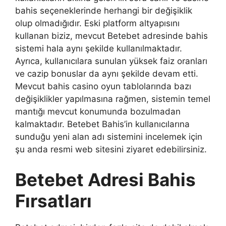
bahis seçeneklerinde herhangi bir değişiklik
olup olmadığıdır. Eski platform altyapısını
kullanan biziz, mevcut Betebet adresinde bahis
sistemi hala aynı şekilde kullanılmaktadır.
Ayrıca, kullanıcılara sunulan yüksek faiz oranları
ve cazip bonuslar da aynı şekilde devam etti.
Mevcut bahis casino oyun tablolarında bazı
değişiklikler yapılmasına rağmen, sistemin temel
mantığı mevcut konumunda bozulmadan
kalmaktadır. Betebet Bahis’in kullanıcılarına
sunduğu yeni alan adı sistemini incelemek için
şu anda resmi web sitesini ziyaret edebilirsiniz.
Betebet Adresi Bahis
Fırsatları