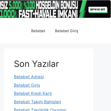
Betebet
Betebet Giriş
Son Yazılar
Betebet Adresi
Betebet Giriş
Betebet Kredi Kartı
Betebet Takım Bahisleri
Betebet Zenginlik Oyunları