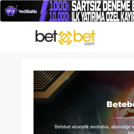
İçeriğe
atla